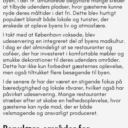
byen. I det 19. århundrede begyndte mange steder
at tilbyde udendørs pladser, hvor gæsterne kunne
nyde deres måltider i det fri. Dette blev hurtigt
populært blandt både lokale og turister, der
ønskede at opleve byens liv og atmosfære.
I takt med at København voksede, blev
udeservering en integreret del af byens madkultur.
I dag er det almindeligt at se restauranter og
caféer, der har investeret i komfortable møbler og
smukke dekorationer til deres udendørs områder.
Dette har ikke kun forbedret gæsternes oplevelse,
men også tiltrukket flere besøgende til byen.
I de senere år har der været en stigende fokus på
bæredygtighed og lokale råvarer, hvilket også har
påvirket udeservering. Mange restauranter
stræber efter at skabe en helhedsoplevelse, hvor
gæsterne kan nyde mad, der er både
velsmagende og ansvarligt produceret.