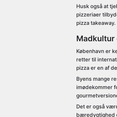
Husk også at tj
pizzeriaer tilb
pizza takeaway.
Madkultur
København er ken
retter til inter
pizza er en af 
Byens mange res
imødekommer for
gourmetversione
Det er også vær
bæredygtighed o