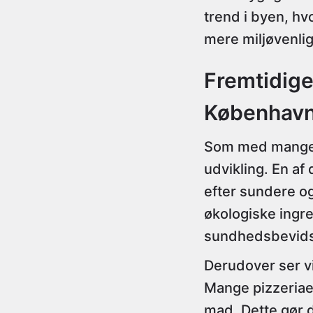
trend i byen, hv
mere miljøvenli
Fremtidige
Københav
Som med mange a
udvikling. En a
efter sundere og
økologiske ingre
sundhedsbevids
Derudover ser vi
Mange pizzeriaer
mad. Dette gør d