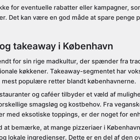
ekke for eventuelle rabatter eller kampagner, 
yder. Det kan være en god måde at spare penge 
 og takeaway i København
dt for sin rige madkultur, der spænder fra tra
nationale køkkener. Takeaway-segmentet har voks
de mest populære retter blandt københavnerne.
tauranter og caféer tilbyder et væld af muligh
skellige smagsløg og kostbehov. Fra veganske 
r med eksotiske toppings, er der noget for en
d at bemærke, at mange pizzeriaer i København
g lokale ingredienser. Dette er en del af den 