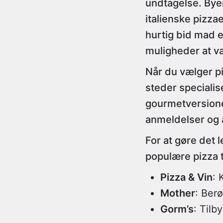
undtagelse. Byen
italienske pizza
hurtig bid mad 
muligheder at v
Når du vælger pi
steder specialis
gourmetversione
anmeldelser og 
For at gøre det l
populære pizza 
Pizza & Vin
: 
Mother
: Ber
Gorm’s
: Tilb