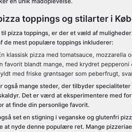
sker en unik madoplevelse.
izza toppings og stilarter i Kø
il pizza toppings, er der et væld af muligheder
af de mest populære toppings inkluderer:
En klassisk pizza med tomatsauce, mozzarella o
En favorit blandt mange, med krydret pepperoni 
Fyldt med friske grøntsager som peberfrugt, sv
 også mange steder, der tilbyder specialiteter
skaldyr. Det er værd at eksperimentere med for
r at finde din personlige favorit.
så set en stigning i veganske og glutenfri pizza
lle at nyde denne populære ret. Mange pizzeriae