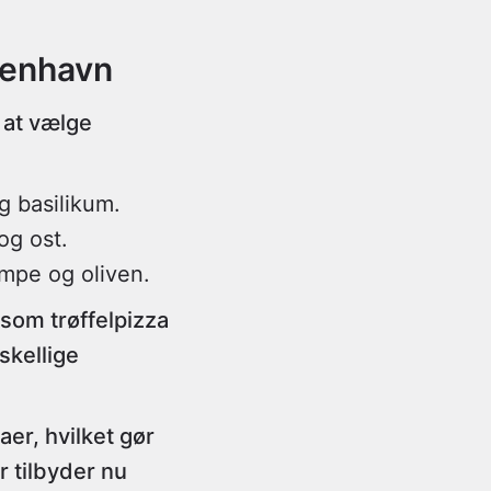
benhavn
 at vælge
g basilikum.
og ost.
ampe og oliven.
 som trøffelpizza
skellige
er, hvilket gør
r tilbyder nu