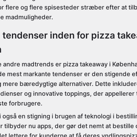
or flere og flere spisesteder stræber efter at t
ge madmuligheder.
 tendenser inden for pizza take
n
ndre madtrends er pizza takeaway i Københav
f de mest markante tendenser er den stigende e
 mere bæredygtige alternativer. Dette inkluder
dienser og innovative toppings, der appellerer t
te forbrugere.
 også en stigning i brugen af teknologi i bestil
 tilbyder nu apps, der gør det nemt at bestille 
et lettere for kunderne at få deres yndlingspiz