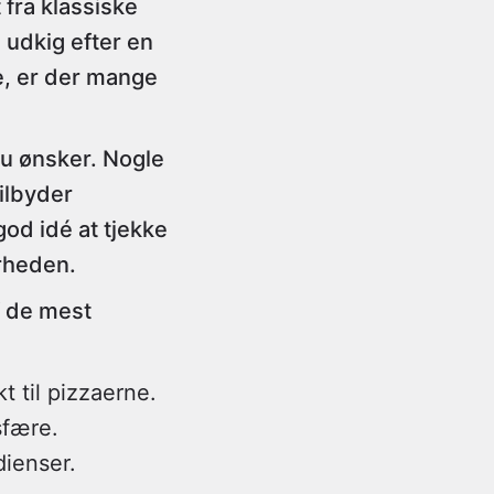
 fra klassiske
 udkig efter en
e, er der mange
du ønsker. Nogle
tilbyder
od idé at tjekke
ærheden.
af de mest
t til pizzaerne.
sfære.
dienser.