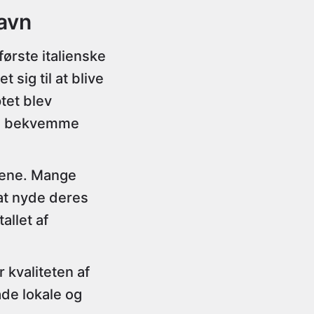
avn
første italienske
sig til at blive
tet blev
ere bekvemme
cene. Mange
 at nyde deres
allet af
 kvaliteten af
åde lokale og