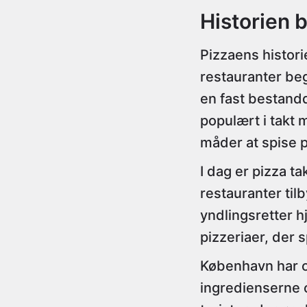
Historien 
Pizzaens histori
restauranter beg
en fast bestand
populært i takt
måder at spise p
I dag er pizza 
restauranter tilb
yndlingsretter hj
pizzeriaer, der s
København har og
ingredienserne o