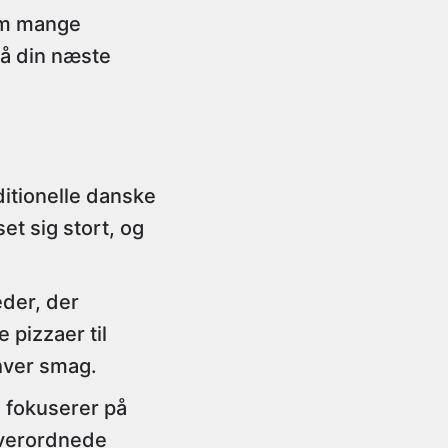
som mange
på din næste
ditionelle danske
et sig stort, og
eder, der
pizzaer til
hver smag.
 fokuserer på
overordnede