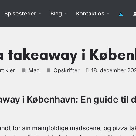
Spisesteder
Blog
Kontakt os
a takeaway i Købe
rtikler
Mad
Opskrifter
18. december 20
away i København: En guide til 
ndt for sin mangfoldige madscene, og pizza ta