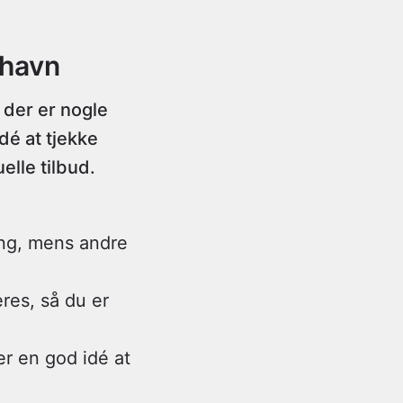
nhavn
 der er nogle
dé at tjekke
lle tilbud.
ring, mens andre
res, så du er
er en god idé at