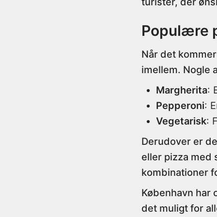
turister, der øn
Populære p
Når det kommer t
imellem. Nogle 
Margherita
: 
Pepperoni
: 
Vegetarisk
: 
Derudover er der
eller pizza med 
kombinationer fo
København har og
det muligt for a