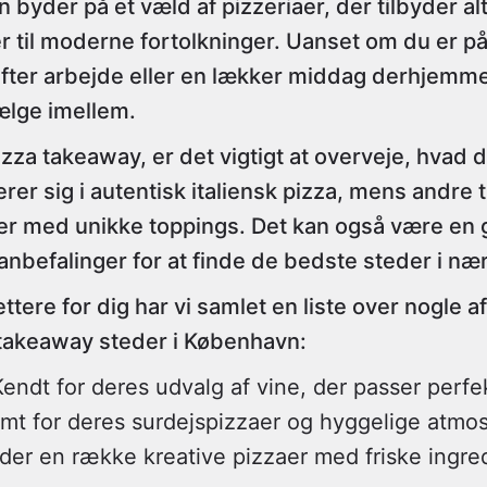
 byder på et væld af pizzeriaer, der tilbyder alt
er til moderne fortolkninger. Uanset om du er på
efter arbejde eller en lækker middag derhjemm
ælge imellem.
zza takeaway, er det vigtigt at overveje, hvad 
erer sig i autentisk italiensk pizza, mens andre 
r med unikke toppings. Det kan også være en g
anbefalinger for at finde de bedste steder i n
ettere for dig har vi samlet en liste over nogle 
takeaway steder i København:
Kendt for deres udvalg af vine, der passer perfek
ømt for deres surdejspizzaer og hyggelige atmo
yder en række kreative pizzaer med friske ingre