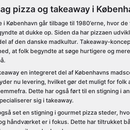
bag pizza og takeaway i Københ
e i København går tilbage til 1980’erne, hvor de 
yndte at dukke op. Siden da har pizzaen udviklet 
del af den danske madkultur. Takeaway-koncep
 med, at folk begyndte at søge hurtigere og m
å.
takeaway en integreret del af Københavns mads
yder nu levering, hvilket gør det muligt for folk
emmefra. Dette har også ført til en stigning i ant
pecialiserer sig i takeaway.
så set en stigning i gourmet pizza steder, hvor
g håndværket er i fokus. Dette har tiltrukket b