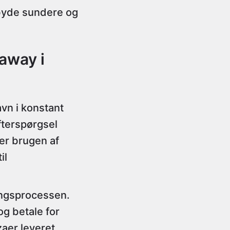
ilbyde sundere og
away i
n i konstant
fterspørgsel
er brugen af
il
lingsprocessen.
og betale for
zaer leveret