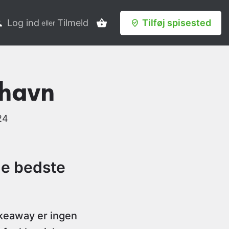
Log ind
Tilmeld
Tilføj spisested
eller
nhavn
24
de bedste
keaway er ingen