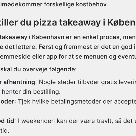
er imødekommer forskellige kostbehov.
iller du pizza takeaway i Købe
a takeaway i København er en enkel proces, men
re det lettere. Først og fremmest er det en god i
emmeside eller app for at se menuen og eventue
, skal du overveje følgende:
r afhentning
: Nogle steder tilbyder gratis leve
 henter din bestilling.
toder
: Tjek hvilke betalingsmetoder der accepte
od tid
: I weekenden kan der være travlt, så det 
tid.