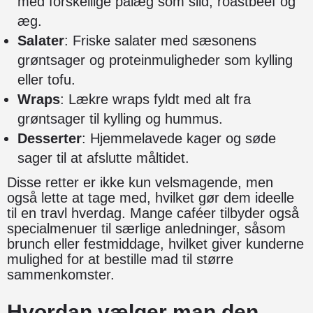
med forskellige pålæg som sild, roastbeef og
æg.
Salater
: Friske salater med sæsonens
grøntsager og proteinmuligheder som kylling
eller tofu.
Wraps
: Lækre wraps fyldt med alt fra
grøntsager til kylling og hummus.
Desserter
: Hjemmelavede kager og søde
sager til at afslutte måltidet.
Disse retter er ikke kun velsmagende, men
også lette at tage med, hvilket gør dem ideelle
til en travl hverdag. Mange caféer tilbyder også
specialmenuer til særlige anledninger, såsom
brunch eller festmiddage, hvilket giver kunderne
mulighed for at bestille mad til større
sammenkomster.
Hvordan vælger man den