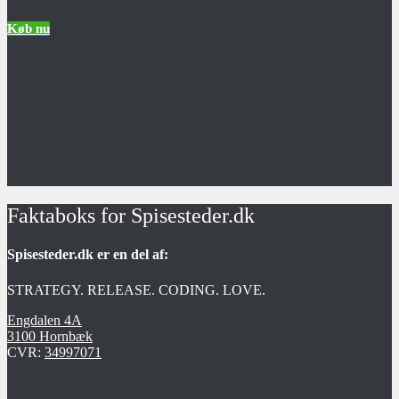
Køb nu
Faktaboks for Spisesteder.dk
Spisesteder.dk er en del af:
STRATEGY. RELEASE. CODING. LOVE.
Engdalen 4A
3100 Hornbæk
CVR:
34997071