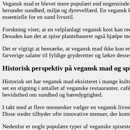
Vegansk mad er blevet mere populært end nogensinde fø
herunder sundhed, miljø og dyrevelfærd. En vegansk kost
essentielle for en sund livsstil.
Forskning viser, at en velplanlagt vegansk kost kan 
Desuden kan det at spise plantebaseret også hjælpe med
Det er vigtigt at bemærke, at vegansk mad ikke kun er 
farverige salater til fyldige gryderetter og lækre des
Historisk perspektiv på vegansk mad og sp
Historisk set har vegansk mad eksisteret i mange kultur
set en stigning i antallet af veganske restauranter, ca
bevidsthed om sundhed og bæredygtighed.
I takt med at flere mennesker vælger en vegansk livsst
Disse steder tilbyder ofte innovative menuer, der kom
Nedenfor er nogle populære typer af veganske spisest