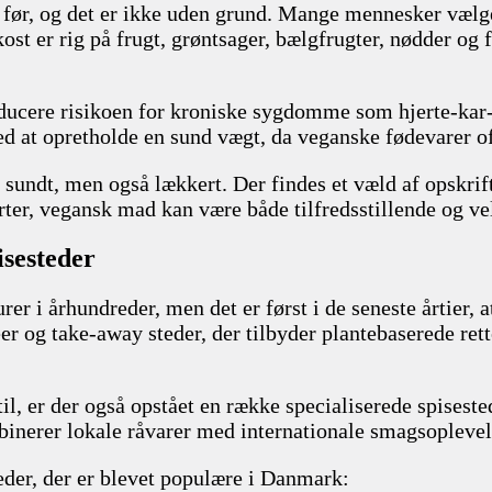
r, og det er ikke uden grund. Mange mennesker vælger a
 er rig på frugt, grøntsager, bælgfrugter, nødder og frø
reducere risikoen for kroniske sygdomme som hjerte-kar
 at opretholde en sund vægt, da veganske fødevarer ofte 
sundt, men også lækkert. Der findes et væld af opskrifte
serter, vegansk mad kan være både tilfredsstillende og 
isesteder
er i århundreder, men det er først i de seneste årtier, 
féer og take-away steder, der tilbyder plantebaserede ret
il, er der også opstået en række specialiserede spiseste
binerer lokale råvarer med internationale smagsoplevel
eder, der er blevet populære i Danmark: