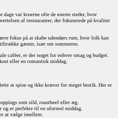
le dage var kroerne ofte de eneste steder, hvor
rettelsen af restauranter, der fokuserede på kvalitet
tørre fokus på at skabe udendørs rum, hvor folk kan
at tiltrække gæster, især om sommeren.
kale caféer, er der noget for enhver smag og budget.
okost eller en romantisk middag.
lette at spise og ikke kræver for meget bestik. Her er
toppings som sild, roastbeef eller æg.
er og er perfekte til en uformel middag.
er at vælge imellem.