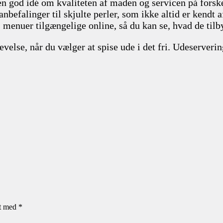
n god idé om kvaliteten af maden og servicen på forske
nbefalinger til skjulte perler, som ikke altid er kendt af
 menuer tilgængelige online, så du kan se, hvad de tilb
levelse, når du vælger at spise ude i det fri. Udeserve
et med
*