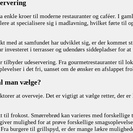
servering
a enkle kroer til moderne restauranter og caféer. I gam
e at specialisere sig i madlavning, hvilket førte til op
akt med at samfundet har udviklet sig, er der kommet s
har investeret i terrasser og udendørs siddepladser for 
der tilbyder udeservering. Fra gourmetrestauranter til lo
levelser i det fri, uanset om de ønsker en afslappet fr
al man vælge?
rer at overveje. Det er vigtigt at vælge retter, der er 
ekt til frokost. Smørrebrød kan varieres med forskellige 
as giver mulighed for at prøve forskellige smagsoplevels
Fra burgere til grillspyd, er der mange lækre mulighed