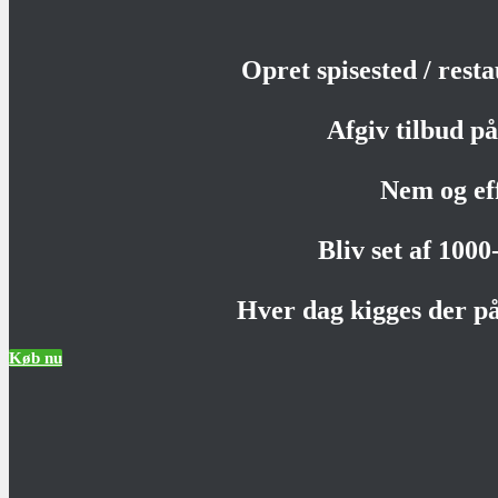
Opret spisested / rest
Afgiv tilbud på 
Nem og ef
Bliv set af 100
Hver dag kigges der på
Køb nu