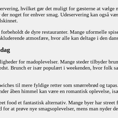
rvering, hvilket gør det muligt for gæsterne at vælge 
 er der noget for enhver smag. Udeservering kan også v
lskinnet.
 forbeholdt de dyre restauranter. Mange uformelle spis
 inkluderende atmosfære, hvor alle kan deltage i den da
ddag
ligheder for madoplevelser. Mange steder tilbyder brun
bedst. Brunch er især populært i weekenden, hvor folk
dwiches til mere fyldige retter som smørrebrød og tapas
under åben himmel kan være en romantisk oplevelse, isæ
et food et fantastisk alternativ. Mange byer har street
hed for at prøve nye smagsoplevelser, mens man nyder de