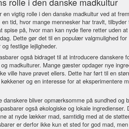
s rolle i den danske madkultur
r en vigtig rolle i den danske madkultur ved at fr
 en tid, hvor mange mennesker har travlt, tilbyder
 spise på, hvor man kan nyde flere retter uden at s
iddag. Dette gør det til en populær valgmulighed for
og festlige lejligheder.
sbarer også bidraget til at introducere danskere f
og madkulturer. Mange gæster opdager nye ingred
 ville have prøvet ellers. Dette har ført til en st
le køkkener og en interesse for at eksperimentere
lere danskere bliver opmærksomme på sundhed og 
apasbarer også økologiske og lokale ingredienser. 
rne at nyde lækker mad, samtidig med at de støtt
sbarer er derfor ikke kun et sted for god mad, men