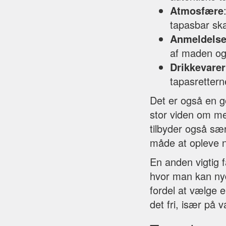
Atmosfære
tapasbar ska
Anmeldelse
af maden og
Drikkevarer
tapasrettern
Det er også en g
stor viden om me
tilbyder også sæ
måde at opleve n
En anden vigtig f
hvor man kan nyd
fordel at vælge 
det fri, især på