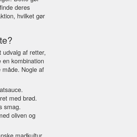
finde deres
tion, hvilket gør
nte?
udvalg af retter,
fte en kombination
e måde. Nogle af
matsauce.
veret med brød.
ns smag.
 med oliven og
anske madkultur,