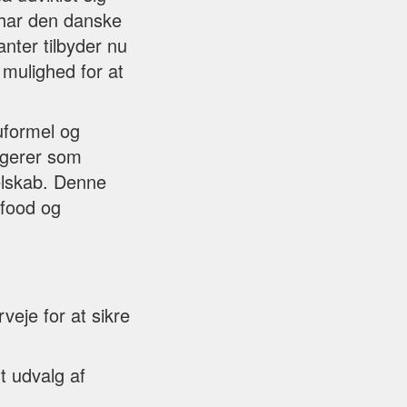
, har den danske
nter tilbyder nu
 mulighed for at
uformel og
ngerer som
elskab. Denne
 food og
veje for at sikre
t udvalg af