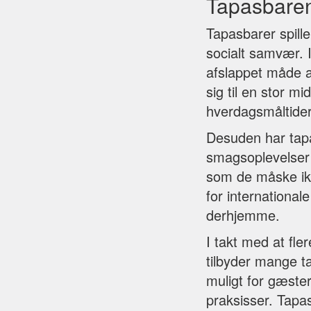
Tapasbaren
Tapasbarer spille
socialt samvær. I
afslappet måde at
sig til en stor m
hverdagsmåltider 
Desuden har tapa
smagsoplevelser 
som de måske ikke
for internationa
derhjemme.
I takt med at f
tilbyder mange t
muligt for gæste
praksisser. Tapa