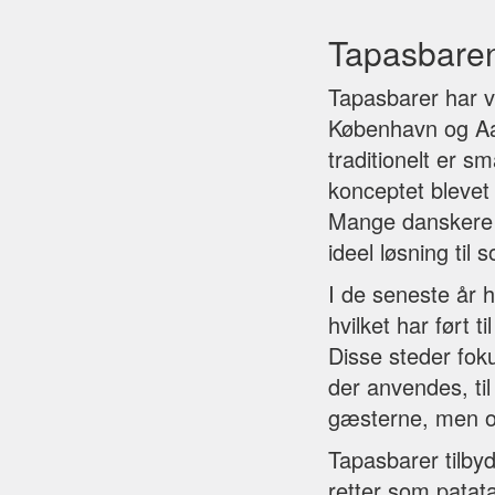
Tapasbaren
Tapasbarer har v
København og Aa
traditionelt er s
konceptet blevet
Mange danskere ny
ideel løsning ti
I de seneste år h
hvilket har ført t
Disse steder fok
der anvendes, ti
gæsterne, men og
Tapasbarer tilbyd
retter som patat