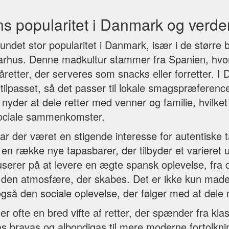
s popularitet i Danmark og verde
undet stor popularitet i Danmark, især i de større
rhus. Denne madkultur stammer fra Spanien, hvo
måretter, der serveres som snacks eller forretter. I
 tilpasset, så det passer til lokale smagspræferen
der at dele retter med venner og familie, hvilket 
l sociale sammenkomster.
ar der været en stigende interesse for autentiske t
il en række nye tapasbarer, der tilbyder et varieret u
userer på at levere en ægte spansk oplevelse, fra 
l den atmosfære, der skabes. Det er ikke kun maden
så den sociale oplevelse, der følger med at dele m
er ofte en bred vifte af retter, der spænder fra kl
as bravas og albondigas til mere moderne fortolkni