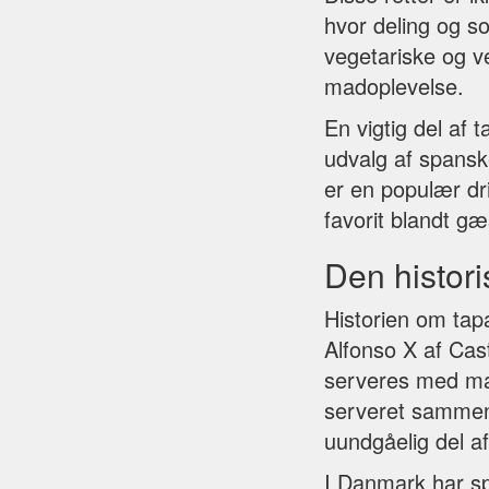
hvor deling og s
vegetariske og ve
madoplevelse.
En vigtig del af
udvalg af spansk
er en populær dri
favorit blandt gæ
Den histori
Historien om tapa
Alfonso X af Cast
serveres med mad 
serveret sammen 
uundgåelig del a
I Danmark har sp