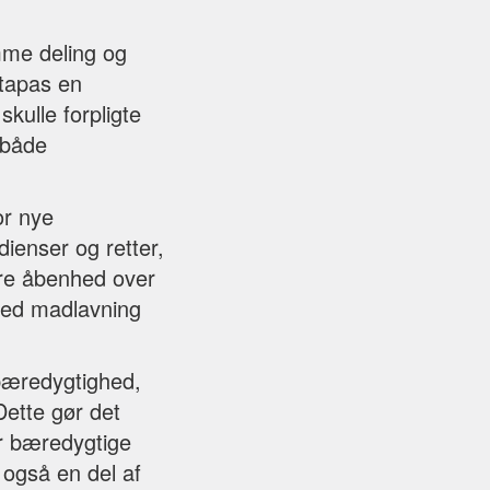
emme deling og
 tapas en
kulle forpligte
 både
or nye
ienser og retter,
ørre åbenhed over
 med madlavning
bæredygtighed,
Dette gør det
er bæredygtige
 også en del af