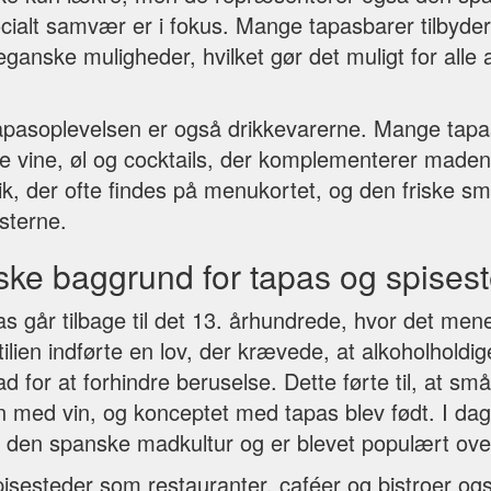
ocialt samvær er i fokus. Mange tapasbarer tilbyd
ganske muligheder, hvilket gør det muligt for alle
 tapasoplevelsen er også drikkevarerne. Mange tapas
e vine, øl og cocktails, der komplementerer maden
k, der ofte findes på menukortet, og den friske sm
sterne.
ske baggrund for tapas og spises
s går tilbage til det 13. århundrede, hvor det men
ilien indførte en lov, der krævede, at alkoholholdig
for at forhindre beruselse. Dette førte til, at små
med vin, og konceptet med tapas blev født. I dag
f den spanske madkultur og er blevet populært ove
isesteder som restauranter, caféer og bistroer ogs