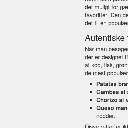
det muligt for g
favoritter. Den d
det til en populæ
Autentiske 
Når man besøger 
der er designet t
af kød, fisk, gr
de mest populære
Patatas bra
Gambas al a
Chorizo al 
Queso man
nødder.
Disse retter er 