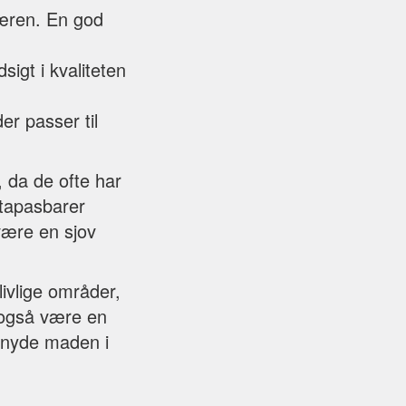
færen. En god
sigt i kvaliteten
er passer til
 da de ofte har
 tapasbarer
være en sjov
livlige områder,
 også være en
n nyde maden i