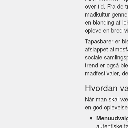
over tid. Fra de 
madkultur gennem
en blanding af lo
opleve en bred v
Tapasbarer er ble
afslappet atmosf
sociale samlings
trend er også ble
madfestivaler, d
Hvordan væ
Når man skal vælg
en god oplevelse.
Menuudval
autentiske t