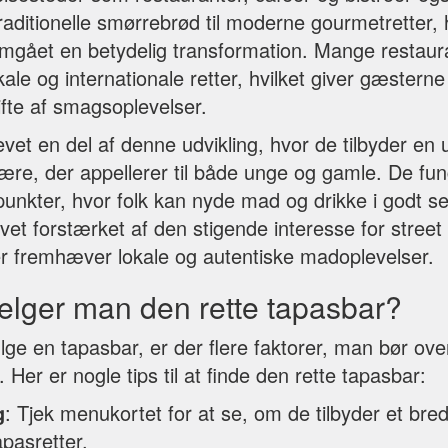
traditionelle smørrebrød til moderne gourmetretter
gået en betydelig transformation. Mange restaura
kale og internationale retter, hvilket giver gæsterne
ifte af smagsoplevelser.
vet en del af denne udvikling, hvor de tilbyder en 
ære, der appellerer til både unge og gamle. De fu
punkter, hvor folk kan nyde mad og drikke i godt s
vet forstærket af den stigende interesse for street
er fremhæver lokale og autentiske madoplevelser.
lger man den rette tapasbar?
e en tapasbar, er der flere faktorer, man bør over
 Her er nogle tips til at finde den rette tapasbar:
g
: Tjek menukortet for at se, om de tilbyder et bred
apasretter.