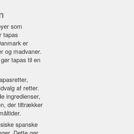
n
 byer som
r tapas
 Danmark er
cer og madvaner.
gør tapas til en
apasretter,
dvalg af retter.
de ingredienser,
, der tiltrækker
åltider.
assiske spanske
nger. Dette gør