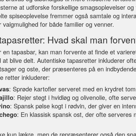
æsterne at udforske forskellige smagsoplevelser og 
elte spiseoplevelse fremmer også samtale og interak
r valgmulighed for både familier og venner.
tapasretter: Hvad skal man forve
en tapasbar, kan man forvente at finde et varieret 
il at blive delt. Autentiske tapasretter inkluderer o
øntsager og oste, der præsenteres på en indbydend
 retter inkluderer:
vas
: Sprøde kartofler serveret med en krydret to
jillo
: Rejer stegt i hvidløg og olivenolie, ofte ser
vino
: Spansk pølse kogt i rødvin, der giver en inte
chego
: En klassisk spansk ost, der ofte serveres
ikke kun lækre, men de repræsenterer også den sp