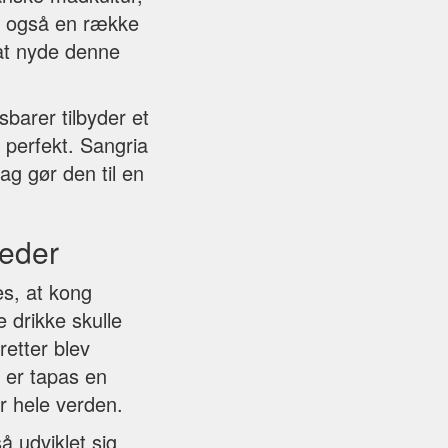
er også en række
 at nyde denne
barer tilbyder et
 perfekt. Sangria
ag gør den til en
teder
es, at kong
e drikke skulle
retter blev
 er tapas en
r hele verden.
å udviklet sig