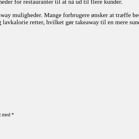
der for restauranter til at nå ud til flere kunder.
away muligheder. Mange forbrugere ønsker at træffe bedr
og lavkalorie retter, hvilket gør takeaway til en mere su
et med
*