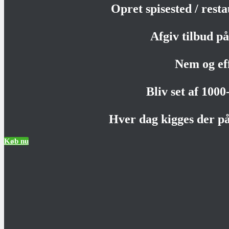
Opret spisested / rest
Afgiv tilbud på 
Nem og ef
Bliv set af 100
Hver dag kigges der på
Køb nu