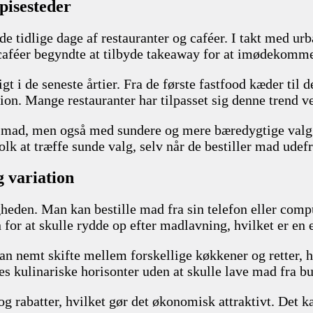
pisesteder
de tidlige dage af restauranter og caféer. I takt med ur
 caféer begyndte at tilbyde takeaway for at imødekomme
gt i de seneste årtier. Fra de første fastfood kæder ti
tion. Mange restauranter har tilpasset sig denne trend v
 mad, men også med sundere og mere bæredygtige valg. 
olk at træffe sunde valg, selv når de bestiller mad udefr
 variation
den. Man kan bestille mad fra sin telefon eller compute
 for at skulle rydde op efter madlavning, hvilket er en 
an nemt skifte mellem forskellige køkkener og retter, h
res kulinariske horisonter uden at skulle lave mad fra b
og rabatter, hvilket gør det økonomisk attraktivt. Det 