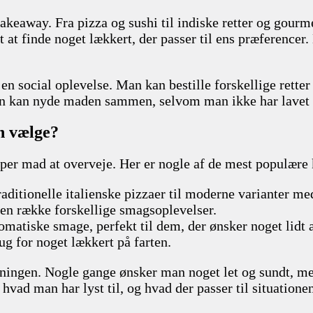
takeaway. Fra pizza og sushi til indiske retter og gou
 at finde noget lækkert, der passer til ens præferencer.
n social oplevelse. Man kan bestille forskellige retter
an kan nyde maden sammen, selvom man ikke har lavet 
n vælge?
per mad at overveje. Her er nogle af de mest populære 
traditionelle italienske pizzaer til moderne varianter me
 en række forskellige smagsoplevelser.
romatiske smage, perfekt til dem, der ønsker noget lidt 
ug for noget lækkert på farten.
dningen. Nogle gange ønsker man noget let og sundt, m
, hvad man har lyst til, og hvad der passer til situatione