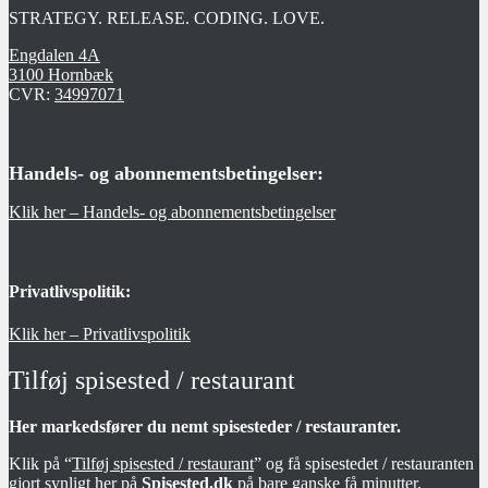
STRATEGY. RELEASE. CODING. LOVE.
Engdalen 4A
3100 Hornbæk
CVR:
34997071
Handels- og abonnementsbetingelser:
Klik her – Handels- og abonnementsbetingelser
Privatlivspolitik:
Klik her – Privatlivspolitik
Tilføj spisested / restaurant
Her markedsfører du nemt spisesteder / restauranter.
Klik på “
Tilføj spisested / restaurant
” og få spisestedet / restauranten
gjort synligt her på
Spisested.dk
på bare ganske få minutter.