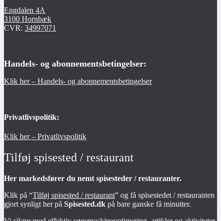
Engdalen 4A
3100 Hornbæk
CVR:
34997071
Handels- og abonnementsbetingelser:
Klik her – Handels- og abonnementsbetingelser
Privatlivspolitik:
Klik her – Privatlivspolitik
Tilføj spisested / restaurant
Her markedsfører du nemt spisesteder / restauranter.
Klik på “
Tilføj spisested / restaurant
” og få spisestedet / restauranten
gjort synligt her på
Spisested.dk
på bare ganske få minutter.
Vi sikrer med effektiv søgemaskineoptimering, artikler og aktiviteter