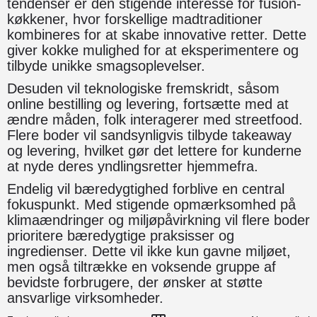
tendenser er den stigende interesse for fusion-
køkkener, hvor forskellige madtraditioner
kombineres for at skabe innovative retter. Dette
giver kokke mulighed for at eksperimentere og
tilbyde unikke smagsoplevelser.
Desuden vil teknologiske fremskridt, såsom
online bestilling og levering, fortsætte med at
ændre måden, folk interagerer med streetfood.
Flere boder vil sandsynligvis tilbyde takeaway
og levering, hvilket gør det lettere for kunderne
at nyde deres yndlingsretter hjemmefra.
Endelig vil bæredygtighed forblive en central
fokuspunkt. Med stigende opmærksomhed på
klimaændringer og miljøpåvirkning vil flere boder
prioritere bæredygtige praksisser og
ingredienser. Dette vil ikke kun gavne miljøet,
men også tiltrække en voksende gruppe af
bevidste forbrugere, der ønsker at støtte
ansvarlige virksomheder.