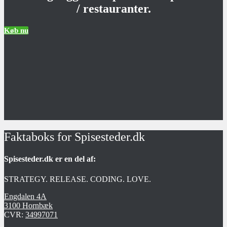
/ restauranter.
Køb nu
Faktaboks for Spisesteder.dk
Spisesteder.dk er en del af:
STRATEGY. RELEASE. CODING. LOVE.
Engdalen 4A
3100 Hornbæk
CVR:
34997071