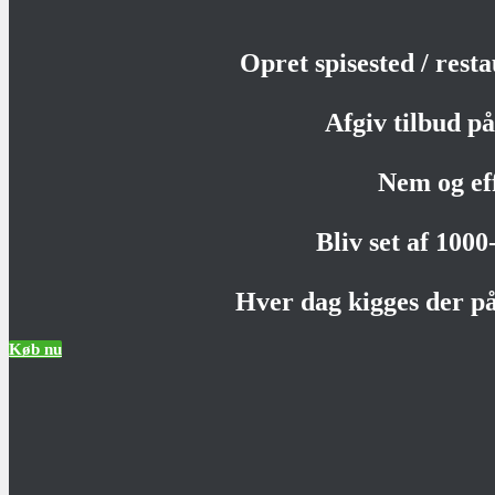
Opret spisested / rest
Afgiv tilbud på 
Nem og ef
Bliv set af 100
Hver dag kigges der på
Køb nu