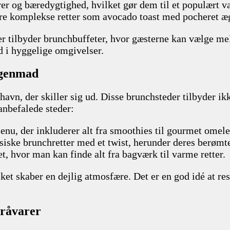
rer og bæredygtighed, hvilket gør dem til et populært v
ere komplekse retter som avocado toast med pocheret æ
r tilbyder brunchbuffeter, hvor gæsterne kan vælge mell
 i hyggelige omgivelser.
rgenmad
nhavn, der skiller sig ud. Disse brunchsteder tilbyder 
anbefalede steder:
enu, der inkluderer alt fra smoothies til gourmet omelet
ssiske brunchretter med et twist, herunder deres berø
t, hvor man kan finde alt fra bagværk til varme retter.
lket skaber en dejlig atmosfære. Det er en god idé at re
råvarer