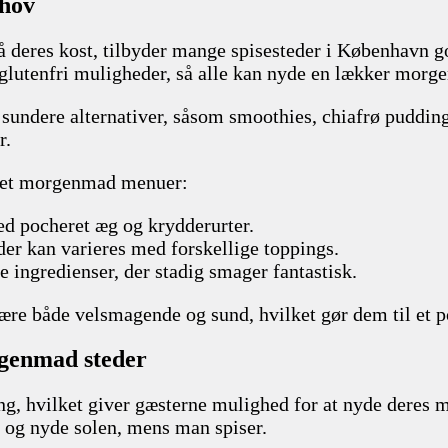
ehov
å deres kost, tilbyder mange spisesteder i København
 glutenfri muligheder, så alle kan nyde en lækker morg
sundere alternativer, såsom smoothies, chiafrø puddinge
r.
urmet morgenmad menuer:
med pocheret æg og krydderurter.
er kan varieres med forskellige toppings.
 ingredienser, der stadig smager fantastisk.
ære både velsmagende og sund, hvilket gør dem til et 
rgenmad steder
, hvilket giver gæsterne mulighed for at nyde deres mo
og nyde solen, mens man spiser.