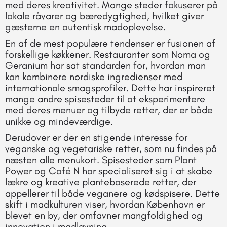
med deres kreativitet. Mange steder fokuserer på
lokale råvarer og bæredygtighed, hvilket giver
gæsterne en autentisk madoplevelse.
En af de mest populære tendenser er fusionen af
forskellige køkkener. Restauranter som Noma og
Geranium har sat standarden for, hvordan man
kan kombinere nordiske ingredienser med
internationale smagsprofiler. Dette har inspireret
mange andre spisesteder til at eksperimentere
med deres menuer og tilbyde retter, der er både
unikke og mindeværdige.
Derudover er der en stigende interesse for
veganske og vegetariske retter, som nu findes på
næsten alle menukort. Spisesteder som Plant
Power og Café N har specialiseret sig i at skabe
lækre og kreative plantebaserede retter, der
appellerer til både veganere og kødspisere. Dette
skift i madkulturen viser, hvordan København er
blevet en by, der omfavner mangfoldighed og
innovation i madlavning.