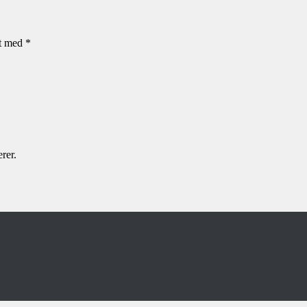
et med
*
rer.