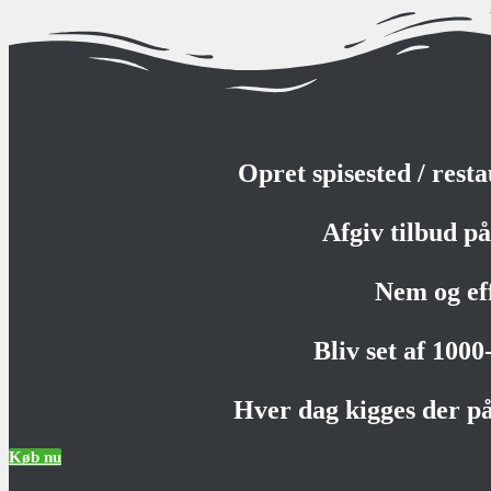
Opret spisested / rest
Afgiv tilbud på 
Nem og ef
Bliv set af 100
Hver dag kigges der på
Køb nu