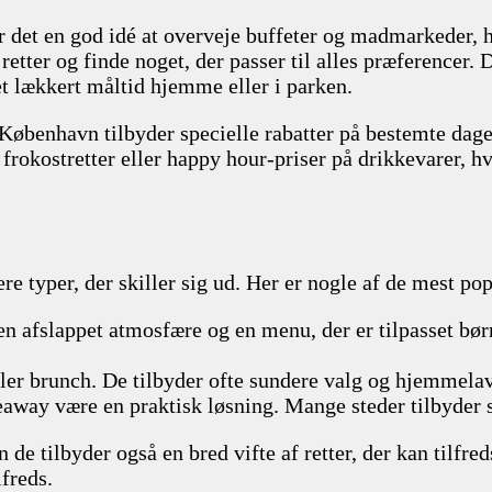
 det en god idé at overveje buffeter og madmarkeder, hvo
e retter og finde noget, der passer til alles præferenc
et lækkert måltid hjemme eller i parken.
København tilbyder specielle rabatter på bestemte dage
frokostretter eller happy hour-priser på drikkevarer, h
re typer, der skiller sig ud. Her er nogle af de mest po
e en afslappet atmosfære og en menu, der er tilpasset 
 eller brunch. De tilbyder ofte sundere valg og hjemmela
eaway være en praktisk løsning. Mange steder tilbyder 
de tilbyder også en bred vifte af retter, der kan tilfred
freds.