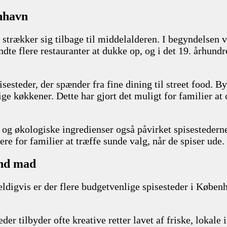
enhavn
 strækker sig tilbage til middelalderen. I begyndelsen 
te flere restauranter at dukke op, og i det 19. århundr
sesteder, der spænder fra fine dining til street food. 
lige køkkener. Dette har gjort det muligt for familier at 
 og økologiske ingredienser også påvirket spisestedern
tere for familier at træffe sunde valg, når de spiser ude.
und mad
ldigvis er der flere budgetvenlige spisesteder i Københ
eder tilbyder ofte kreative retter lavet af friske, lokale