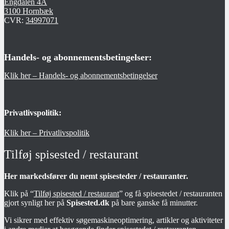
Engdalen 4A
3100 Hornbæk
CVR:
34997071
Handels- og abonnementsbetingelser:
Klik her – Handels- og abonnementsbetingelser
Privatlivspolitik:
Klik her – Privatlivspolitik
Tilføj spisested / restaurant
Her markedsfører du nemt spisesteder / restauranter.
Klik på “
Tilføj spisested / restaurant
” og få spisestedet / restauranten
gjort synligt her på
Spisested.dk
på bare ganske få minutter.
Vi sikrer med effektiv søgemaskineoptimering, artikler og aktiviteter