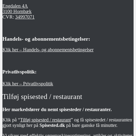
Engdalen 4A
3100 Hornbæk
CVR:
34997071
Handels- og abonnementsbetingelser:
Klik her – Handels- og abonnementsbetingelser
Privatlivspolitik:
Klik her – Privatlivspolitik
Tilføj spisested / restaurant
Her markedsfører du nemt spisesteder / restauranter.
Klik på “
Tilføj spisested / restaurant
” og få spisestedet / restauranten
gjort synligt her på
Spisested.dk
på bare ganske få minutter.
Vi sikrer med effektiv søgemaskineoptimering, artikler og aktiviteter