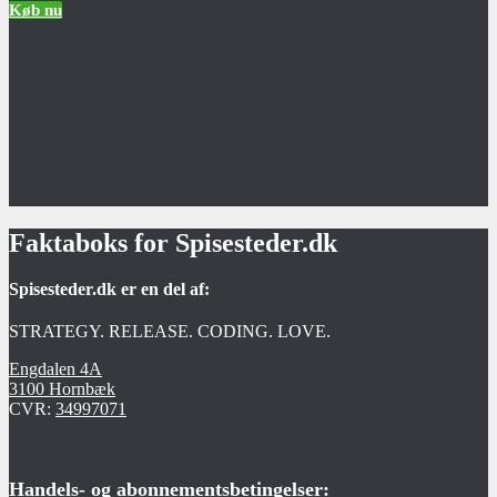
Køb nu
Faktaboks for Spisesteder.dk
Spisesteder.dk er en del af:
STRATEGY. RELEASE. CODING. LOVE.
Engdalen 4A
3100 Hornbæk
CVR:
34997071
Handels- og abonnementsbetingelser: