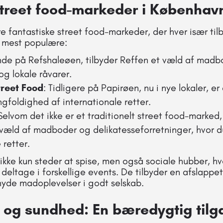
treet food-markeder i Københav
e fantastiske street food-markeder, der hver især til
e mest populære:
nde på Refshaleøen, tilbyder Reffen et væld af mad
g lokale råvarer.
reet Food
: Tidligere på Papirøen, nu i nye lokaler, e
ngfoldighed af internationale retter.
 Selvom det ikke er et traditionelt street food-marked,
 væld af madboder og delikatesseforretninger, hvor d
 retter.
ikke kun steder at spise, men også sociale hubber, hv
 deltage i forskellige events. De tilbyder en afslapp
nyde madoplevelser i godt selskab.
d og sundhed: En bæredygtig tilg