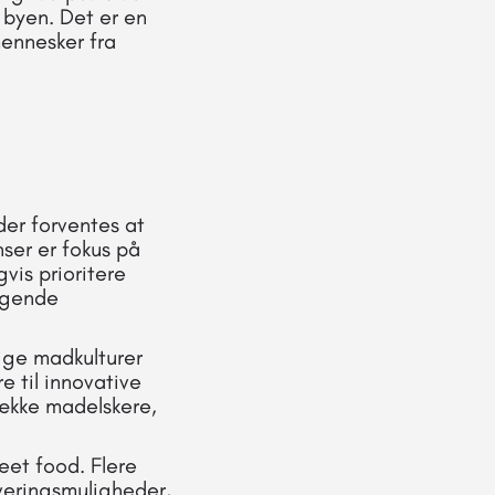
e byen. Det er en
mennesker fra
der forventes at
ser er fokus på
vis prioritere
igende
llige madkulturer
 til innovative
trække madelskere,
reet food. Flere
everingsmuligheder,