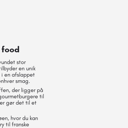
 food
vundet stor
ilbyder en unik
 i en afslappet
 enhver smag.
fen, der ligger på
gourmetburgere til
r gør det til et
en, hvor du kan
y til franske