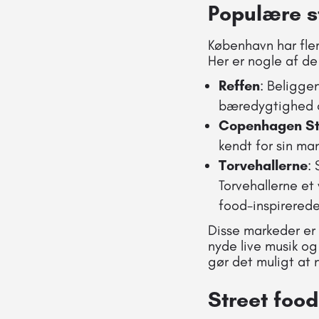
Populære s
København har fler
Her er nogle af d
Reffen
: Beligge
bæredygtighed o
Copenhagen St
kendt for sin ma
Torvehallerne
:
Torvehallerne et
food-inspirerede
Disse markeder er 
nyde live musik og
gør det muligt at 
Street foo