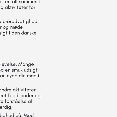
etter, alt sammen i
g aktiviteter for
 på bæredygtighed
er og møde
sigt i den danske
oplevelse. Mange
med en smuk udsigt
kan nyde din mad i
ndre aktiviteter.
reet food-boder og
e forståelse af
ærdig.
ldighed på. Med