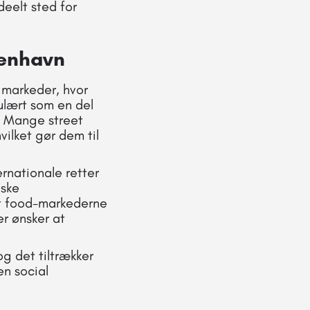
eelt sted for
benhavn
e markeder, hvor
ulært som en del
. Mange street
vilket gør dem til
ernationale retter
iske
eet food-markederne
r ønsker at
g det tiltrækker
en social