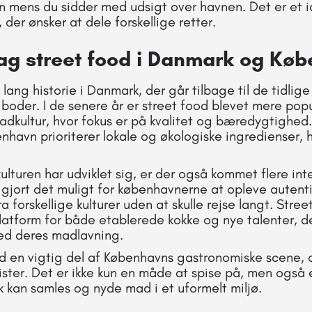
 mens du sidder med udsigt over havnen. Det er et id
 der ønsker at dele forskellige retter.
bag street food i Danmark og Kø
 lang historie i Danmark, der går tilbage til de tidlig
 boder. I de senere år er street food blevet mere pop
dkultur, hvor fokus er på kvalitet og bæredygtighed
nhavn prioriterer lokale og økologiske ingredienser, h
ulturen har udviklet sig, er der også kommet flere int
r gjort det muligt for københavnerne at opleve autent
a forskellige kulturer uden at skulle rejse langt. Str
atform for både etablerede kokke og nye talenter, de
ed deres madlavning.
od en vigtig del af Københavns gastronomiske scene, o
ister. Det er ikke kun en måde at spise på, men også 
lk kan samles og nyde mad i et uformelt miljø.