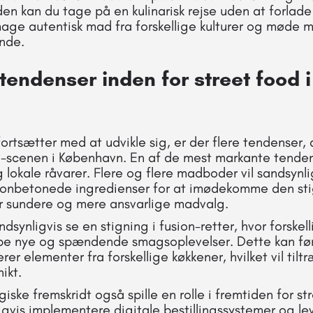
rden kan du tage på en kulinarisk rejse uden at forlad
age autentisk mad fra forskellige kulturer og møde 
unde.
tendenser inden for street food i
rtsætter med at udvikle sig, er der flere tendenser, 
-scenen i København. En af de mest markante tenden
okale råvarer. Flere og flere madboder vil sandsynlig
sonbetonede ingredienser for at imødekomme den st
er sundere og mere ansvarlige madvalg.
ndsynligvis se en stigning i fusion-retter, hvor forske
abe nye og spændende smagsoplevelser. Dette kan føre
rer elementer fra forskellige køkkener, hvilket vil til
ikt.
giske fremskridt også spille en rolle i fremtiden for st
ligvis implementere digitale bestillingssystemer og l