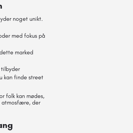
n
byder noget unikt.
boder med fokus på
r dette marked
 tilbyder
u kan finde street
or folk kan mødes,
et atmosfære, der
ang