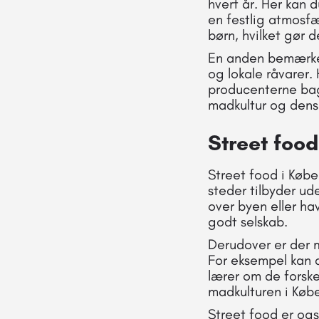
hvert år. Her kan d
en festlig atmosfæ
børn, hvilket gør d
En anden bemærkel
og lokale råvarer
producenterne bag 
madkultur og dens
Street foo
Street food i Købe
steder tilbyder ud
over byen eller ha
godt selskab.
Derudover er der 
For eksempel kan 
lærer om de forske
madkulturen i Kø
Street food er og