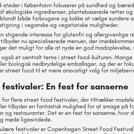
-steder i København fokuserer på sundhed og bæred
af økologiske ingredienser, plantebaserede retter og 
 blandt både forbrugere og kokke at vælge sundere alt
n stigning i veganske og vegetariske muligheder.
n stigende interesse for glutenfri og allergivenlige 
 tilbyder nu specialiserede menuer, der imødekommer 
ør det muligt for alle at nyde en god madoplevelse,
også et centralt tema i street food-kulturen. Mange
ler biologisk nedbrydelige emballager, og der er fok
r street food til et mere ansvarligt valg for miljøbev
 festivaler: En fest for sanserne
for flere street food festivaler, der tiltrækker madel
aler tilbyder en fantastisk mulighed for at smage på fo
og restauranter. Det er en fest for sanserne, hvor 
g møde ligesindede.
ulære festivaler er Copenhagen Street Food Festival,