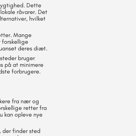
ygtighed. Dette
lokale råvarer. Det
ernativer, hvilket
retter. Mange
forskellige
 uanset deres diæt.
 steder bruger
us på at minimere
idste forbrugere.
skere fra nær og
rskellige retter fra
du kan opleve nye
 der finder sted