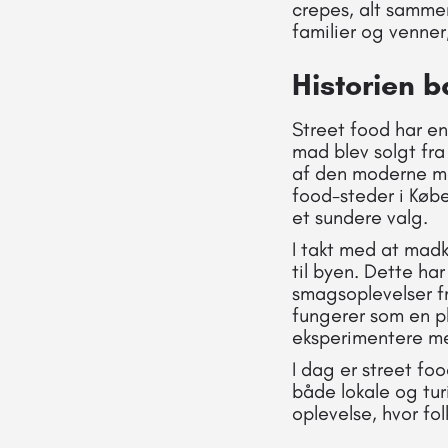
crepes, alt sammen
familier og venner,
Historien 
Street food har en
mad blev solgt fra
af den moderne ma
food-steder i Købe
et sundere valg.
I takt med at madk
til byen. Dette ha
smagsoplevelser fr
fungerer som en pl
eksperimentere m
I dag er street fo
både lokale og tur
oplevelse, hvor fo