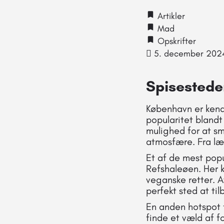
Artikler
Mad
Opskrifter
5. december 202
Spisesteder
København er kend
popularitet blandt
mulighed for at sm
atmosfære. Fra læk
Et af de mest popu
Refshaleøen. Her k
veganske retter. A
perfekt sted at ti
En anden hotspot 
finde et væld af fo