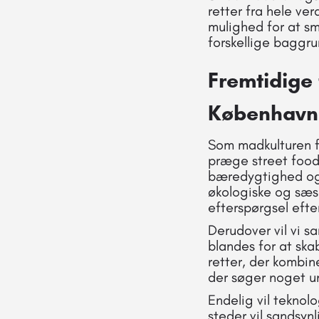
retter fra hele ve
mulighed for at sm
forskellige baggr
Fremtidige 
København
Som madkulturen fo
præge street food
bæredygtighed og l
økologiske og sæ
efterspørgsel eft
Derudover vil vi sa
blandes for at sk
retter, der kombine
der søger noget un
Endelig vil teknolo
steder vil sandsyn