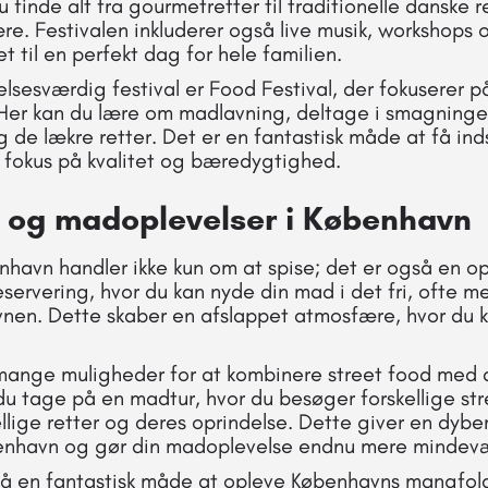
u finde alt fra gourmetretter til traditionelle danske r
re. Festivalen inkluderer også live musik, workshops o
et til en perfekt dag for hele familien.
sesværdig festival er Food Festival, der fokuserer
. Her kan du lære om madlavning, deltage i smagning
de lækre retter. Det er en fantastisk måde at få ind
 fokus på kvalitet og bæredygtighed.
d og madoplevelser i København
nhavn handler ikke kun om at spise; det er også en 
eservering, hvor du kan nyde din mad i det fri, ofte 
vnen. Dette skaber en afslappet atmosfære, hvor du 
mange muligheder for at kombinere street food med a
du tage på en madtur, hvor du besøger forskellige st
llige retter og deres oprindelse. Dette giver en dyber
benhavn og gør din madoplevelse endnu mere mindev
så en fantastisk måde at opleve Københavns mangfo