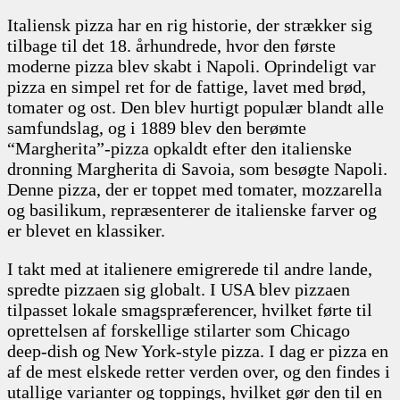
Italiensk pizza har en rig historie, der strækker sig
tilbage til det 18. århundrede, hvor den første
moderne pizza blev skabt i Napoli. Oprindeligt var
pizza en simpel ret for de fattige, lavet med brød,
tomater og ost. Den blev hurtigt populær blandt alle
samfundslag, og i 1889 blev den berømte
“Margherita”-pizza opkaldt efter den italienske
dronning Margherita di Savoia, som besøgte Napoli.
Denne pizza, der er toppet med tomater, mozzarella
og basilikum, repræsenterer de italienske farver og
er blevet en klassiker.
I takt med at italienere emigrerede til andre lande,
spredte pizzaen sig globalt. I USA blev pizzaen
tilpasset lokale smagspræferencer, hvilket førte til
oprettelsen af forskellige stilarter som Chicago
deep-dish og New York-style pizza. I dag er pizza en
af de mest elskede retter verden over, og den findes i
utallige varianter og toppings, hvilket gør den til en