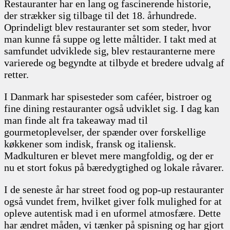
Restauranter har en lang og fascinerende historie,
der strækker sig tilbage til det 18. århundrede.
Oprindeligt blev restauranter set som steder, hvor
man kunne få suppe og lette måltider. I takt med at
samfundet udviklede sig, blev restauranterne mere
varierede og begyndte at tilbyde et bredere udvalg af
retter.
I Danmark har spisesteder som caféer, bistroer og
fine dining restauranter også udviklet sig. I dag kan
man finde alt fra takeaway mad til
gourmetoplevelser, der spænder over forskellige
køkkener som indisk, fransk og italiensk.
Madkulturen er blevet mere mangfoldig, og der er
nu et stort fokus på bæredygtighed og lokale råvarer.
I de seneste år har street food og pop-up restauranter
også vundet frem, hvilket giver folk mulighed for at
opleve autentisk mad i en uformel atmosfære. Dette
har ændret måden, vi tænker på spisning og har gjort