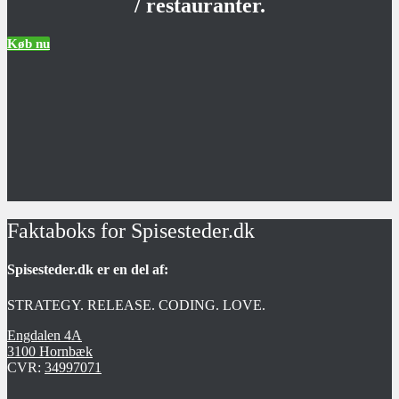
/ restauranter.
Køb nu
Faktaboks for Spisesteder.dk
Spisesteder.dk er en del af:
STRATEGY. RELEASE. CODING. LOVE.
Engdalen 4A
3100 Hornbæk
CVR:
34997071