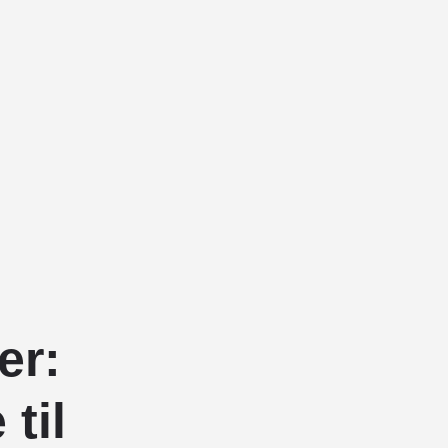
er:
til