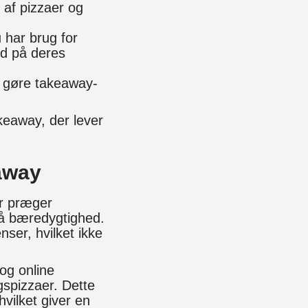
 af pizzaer og
 har brug for
id på deres
n gøre takeaway-
akeaway, der lever
eaway
er præger
på bæredygtighed.
ser, hvilket ikke
 og online
ngspizzaer. Dette
hvilket giver en