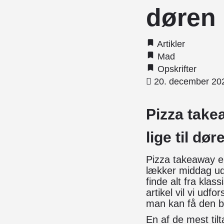
døren
Artikler
Mad
Opskrifter
20. december 20
Pizza take
lige til dør
Pizza takeaway er
lækker middag ud
finde alt fra klas
artikel vil vi ud
man kan få den be
En af de mest ti