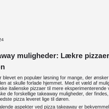
24
away muligheder: Lækre pizzaer
en
 blevet en populær løsning for mange, der ønsker
en at skulle forlade hjemmet. Med et væld af mul
siske italienske pizzaer til mere eksperimenterende 
forske de forskellige takeaway muligheder, der finde
dste pizza leveret lige til døren.
ltalende aspekter ved pizza takeaway er bekvemme