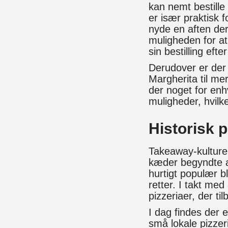
kan nemt bestille 
er især praktisk f
nyde en aften de
muligheden for at
sin bestilling eft
Derudover er der 
Margherita til me
der noget for enh
muligheder, hvilke
Historisk 
Takeaway-kulturen
kæder begyndte at
hurtigt populær b
retter. I takt me
pizzeriaer, der ti
I dag findes der e
små lokale pizzer