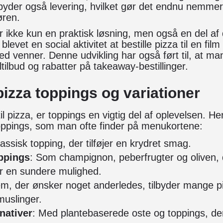
ilbyder også levering, hvilket gør det endnu nemmer
øren.
 ikke kun en praktisk løsning, men også en del a
levet en social aktivitet at bestille pizza til en film
venner. Denne udvikling har også ført til, at ma
ltilbud og rabatter på takeaway-bestillinger.
izza toppings og variationer
 pizza, er toppings en vigtig del af oplevelsen. He
ppings, som man ofte finder på menukortene:
lassisk topping, der tilføjer en krydret smag.
ppings
: Som champignon, peberfrugter og oliven, de
r en sundere mulighed.
em, der ønsker noget anderledes, tilbyder mange pi
muslinger.
nativer
: Med plantebaserede oste og toppings, 