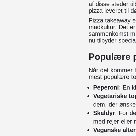
af disse steder t
pizza leveret til d
Pizza takeaway er
madkultur. Det er b
sammenkomst med 
nu tilbyder specia
Populære p
Når det kommer til
mest populære to
Peperoni
: En k
Vegetariske to
dem, der ønske
Skaldyr
: For d
med rejer eller 
Veganske alter