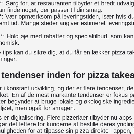
: Sørg for, at restauranten tilbyder et bredt udvalg
an finde noget, der passer til din smag.
**: Vær opmærksom på leveringstiden, især hvis du
emt tid. Mange steder angiver estimeret leveringst
d**: Hold øje med rabatter og specialtilbud, som ka
nomisk.
 tips kan du sikre dig, at du får en lækker pizza t
ninger.
 tendenser inden for pizza tak
 i konstant udvikling, og der er flere tendenser, d
ikket. En af de mest markante tendenser er fokus 
r begynder at bruge lokale og økologiske ingredien
iljøet, men også for smagen.
r digitalisering. Flere pizzeriaer tilbyder nu apps
t gør det lettere for kunderne at bestille deres yndli
ligheden for at tilpasse sin pizza direkte i appen, 