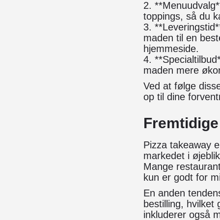
2. **Menuudvalg**
toppings, så du k
3. **Leveringstid
maden til en best
hjemmeside.
4. **Specialtilbu
maden mere øko
Ved at følge disse
op til dine forvent
Fremtidige
Pizza takeaway er
markedet i øjebl
Mange restaurante
kun er godt for m
En anden tendens e
bestilling, hvilke
inkluderer også mu