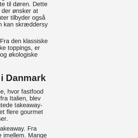
te til døren. Dette
, der ønsker at
er tilbyder også
man kan skræddersy
 Fra den klassiske
ke toppings, er
 og økologiske
a i Danmark
e, hvor fastfood
a Italien, blev
agtede takeaway-
et flere gourmet
ser.
 takeaway. Fra
lge imellem. Mange