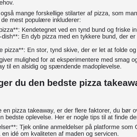
ehov.
også mange forskellige stilarter af pizza, som ma
 de mest populære inkluderer:
pizza**: Kendetegnet ved en tynd bund og friske in
dish**: En dyb pizza med en tykkere bund, der er 
 pizza**: En stor, tynd skive, der er let at folde og
 giver mulighed for at eksperimentere med smag og 
ay til en alsidig og spændende madoplevelse.
er du den bedste pizza takeaway
 en pizza takeaway, er der flere faktorer, du bør o
en bedste oplevelse. Her er nogle tips til at finde d
ser**: Tjek online anmeldelser på platforme som G
få en idé om kvaliteten af maden og servicen.