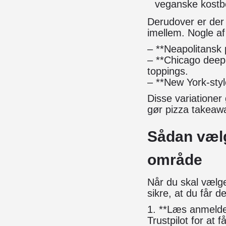
veganske kostb
Derudover er der 
imellem. Nogle af
– **Neapolitansk 
– **Chicago deep-
toppings.
– **New York-style
Disse variationer
gør pizza takeaw
Sådan vælg
område
Når du skal vælge
sikre, at du får d
1. **Læs anmeldel
Trustpilot for at 