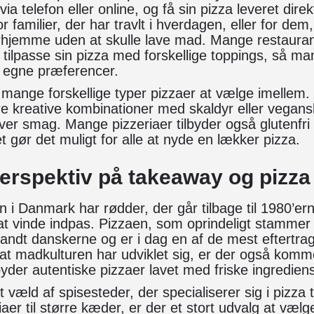
via telefon eller online, og få sin pizza leveret direk
or familier, der har travlt i hverdagen, eller for dem
rhjemme uden at skulle lave mad. Mange restaurant
 tilpasse sin pizza med forskellige toppings, så 
er egne præferencer.
mange forskellige typer pizzaer at vælge imellem.
re kreative kombinationer med skaldyr eller vegans
ver smag. Mange pizzeriaer tilbyder også glutenfri
t gør det muligt for alle at nyde en lækker pizza.
perspektiv på takeaway og pizz
 i Danmark har rødder, der går tilbage til 1980’ern
 vinde indpas. Pizzaen, som oprindeligt stammer fr
landt danskerne og er i dag en af de mest eftertr
d at madkulturen har udviklet sig, er der også komm
lbyder autentiske pizzaer lavet med friske ingredien
t væld af spisesteder, der specialiserer sig i pizza
iaer til større kæder, er der et stort udvalg at væ