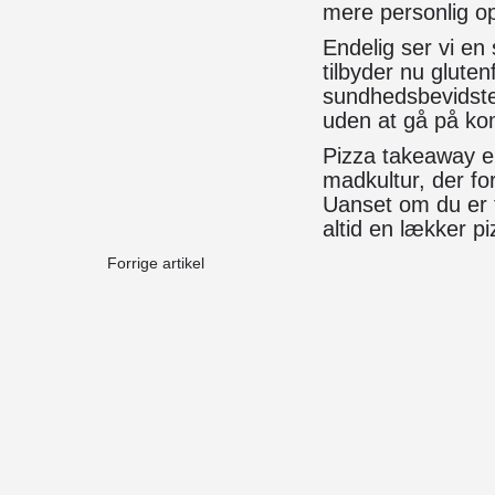
mere personlig op
Endelig ser vi en 
tilbyder nu glute
sundhedsbevidste 
uden at gå på ko
Pizza takeaway er
madkultur, der fo
Uanset om du er t
altid en lækker pi
Forrige artikel