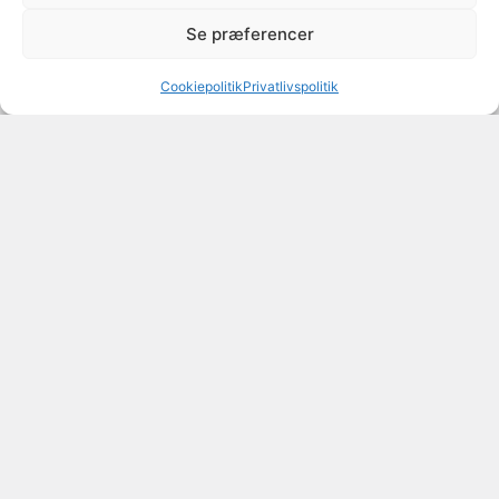
Se præferencer
Cookiepolitik
Privatlivspolitik
Opret spisested /
restaurant for
kun 99,00
kr. pr. måned.
Afgiv tilbud på fester,
selskabslokaler o.l.
Nem og effektiv
markedsføring.