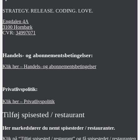
STRATEGY. RELEASE. CODING. LOVE.
Engdalen 4A
3100 Hornbæk
CVR:
34997071
Handels- og abonnementsbetingelser:
Klik her – Handels- og abonnementsbetingelser
Privatlivspolitik:
Klik her – Privatlivspolitik
Tilføj spisested / restaurant
Her markedsfører du nemt spisesteder / restauranter.
Klik på “
Tilføj spisested / restaurant
” og få spisestedet / restauranten