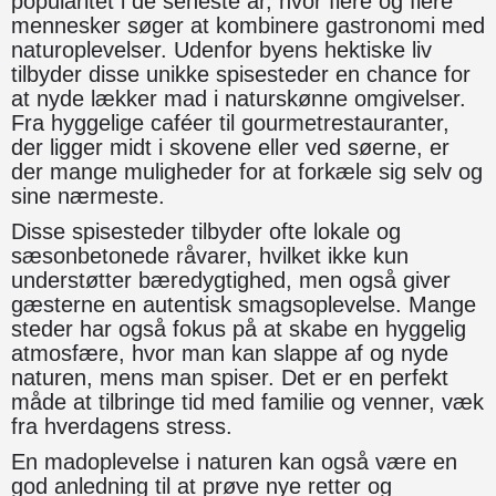
popularitet i de seneste år, hvor flere og flere
mennesker søger at kombinere gastronomi med
naturoplevelser. Udenfor byens hektiske liv
tilbyder disse unikke spisesteder en chance for
at nyde lækker mad i naturskønne omgivelser.
Fra hyggelige caféer til gourmetrestauranter,
der ligger midt i skovene eller ved søerne, er
der mange muligheder for at forkæle sig selv og
sine nærmeste.
Disse spisesteder tilbyder ofte lokale og
sæsonbetonede råvarer, hvilket ikke kun
understøtter bæredygtighed, men også giver
gæsterne en autentisk smagsoplevelse. Mange
steder har også fokus på at skabe en hyggelig
atmosfære, hvor man kan slappe af og nyde
naturen, mens man spiser. Det er en perfekt
måde at tilbringe tid med familie og venner, væk
fra hverdagens stress.
En madoplevelse i naturen kan også være en
god anledning til at prøve nye retter og