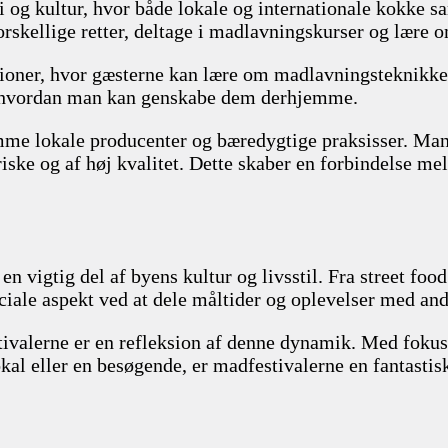
 og kultur, hvor både lokale og internationale kokke sa
forskellige retter, deltage i madlavningskurser og lære
ioner, hvor gæsterne kan lære om madlavningsteknikker 
 og hvordan man kan genskabe dem derhjemme.
emme lokale producenter og bæredygtige praksisser. Ma
 friske og af høj kvalitet. Dette skaber en forbindelse 
 vigtig del af byens kultur og livsstil. Fra street food 
ociale aspekt ved at dele måltider og oplevelser med and
ivalerne er en refleksion af denne dynamik. Med fokus 
lokal eller en besøgende, er madfestivalerne en fantast