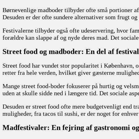
Børnevenlige madboder tilbyder ofte små portioner af p
Desuden er der ofte sundere alternativer som frugt og 
Festivalerne tilbyder også ofte udeservering, hvor fam
forældre kan slappe af og nyde deres mad. Det social
Street food og madboder: En del af festiva
Street food har vundet stor popularitet i København, o
retter fra hele verden, hvilket giver gæsterne muligh
Mange street food-boder fokuserer på hurtig og velsmag
uden at skulle sidde ned i længere tid. Det sociale asp
Desuden er street food ofte mere budgetvenligt end trad
muligheder, fra tacos til sushi, er der noget for enhve
Madfestivaler: En fejring af gastronomi og