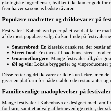
økologiske ingredienser, hvilket ikke kun er godt for m
fremhæver sæsonens bedste råvarer.
Populære madretter og drikkevarer på fest
Festivaler i København byder på et væld af lækre madret
af de mest populære valg, du kan finde på festivalerne
Smørrebrød
: En klassisk dansk ret, der består a
Street food
: Fra tacos til bao buns, street food 
Gourmetburgere
: Mange festivaler tilbyder go
Øl og vin
: Lokale bryggerier og vinproducenter p
Disse retter og drikkevarer er ikke kun lækre, men d
giver en platform for både etablerede restauranter og 
Familievenlige madoplevelser på festivaler
Mange festivaler i København er designet med familier 
for børn, samt et udvalg af børnevenlige retter, der s