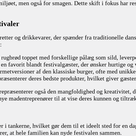
iljøet, men også for smagen. Dette skift i fokus har resu
ivaler
ter og drikkevarer, der spænder fra traditionelle danske
:
f rugbrød toppet med forskellige pålæg som sild, leverpo
er en favorit blandt festivalgæster, der ønsker hurtige o
urmetversioner af den klassiske burger, ofte med unik
ræsenterer deres bedste produkter, hvilket giver gæste
e repræsenterer også den mangfoldighed og kreativitet
nye madentreprenører til at vise deres kunnen og tiltræ
i tankerne, hvilket gør dem til et ideelt sted for en da
ikrer, at hele familien kan nyde festivalen sammen.