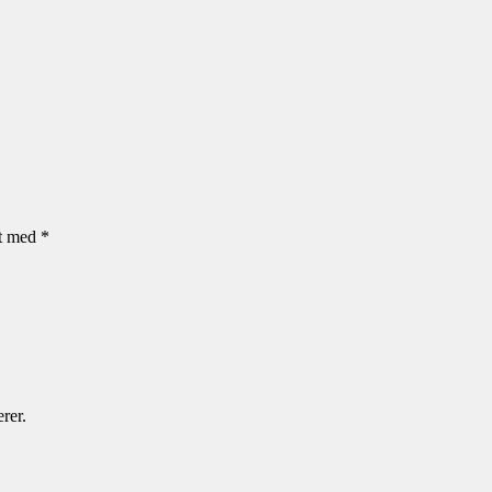
et med
*
rer.