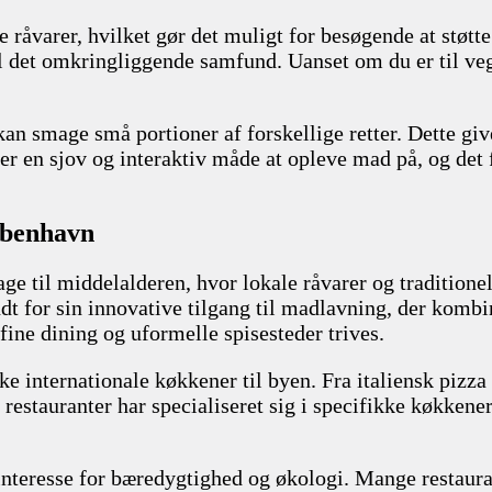
råvarer, hvilket gør det muligt for besøgende at støtte
 det omkringliggende samfund. Uanset om du er til vega
an smage små portioner af forskellige retter. Dette giv
Det er en sjov og interaktiv måde at opleve mad på, og d
øbenhavn
ge til middelalderen, hvor lokale råvarer og traditione
dt for sin innovative tilgang til madlavning, der komb
fine dining og uformelle spisesteder trives.
 internationale køkkener til byen. Fra italiensk pizza t
estauranter har specialiseret sig i specifikke køkkener
nteresse for bæredygtighed og økologi. Mange restauran