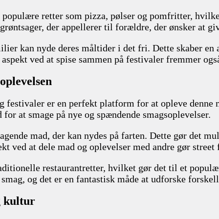
opulære retter som pizza, pølser og pomfritter, hvilket
grøntsager, der appellerer til forældre, der ønsker at 
ilier kan nyde deres måltider i det fri. Dette skaber e
e aspekt ved at spise sammen på festivaler fremmer ogs
loplevelsen
g festivaler er en perfekt platform for at opleve denne
ed for at smage på nye og spændende smagsoplevelser.
ende mad, der kan nydes på farten. Dette gør det muligt
ekt ved at dele mad og oplevelser med andre gør street f
itionelle restaurantretter, hvilket gør det til et popul
r smag, og det er en fantastisk måde at udforske forskel
 kultur