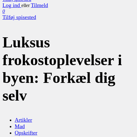
Log ind
Tilmeld
eller
0
Tilføj spisested
Luksus
frokostoplevelser i
byen: Forkæl dig
selv
Artikler
Mad
Opskrifter