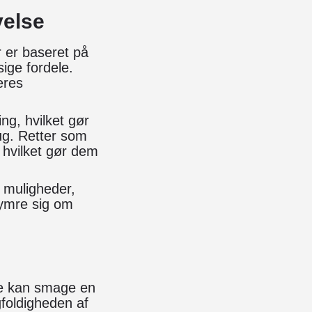
velse
 er baseret på
ige fordele.
eres
ng, hvilket gør
rug. Retter som
, hvilket gør dem
 muligheder,
kymre sig om
g
ne kan smage en
gfoldigheden af