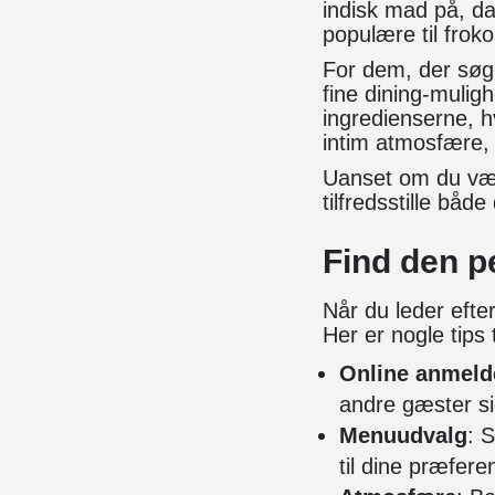
indisk mad på, da
populære til frok
For dem, der søge
fine dining-mulig
ingredienserne, h
intim atmosfære, 
Uanset om du vælg
tilfredsstille bå
Find den p
Når du leder efter
Her er nogle tips 
Online anmeld
andre gæster si
Menuudvalg
: 
til dine præfere