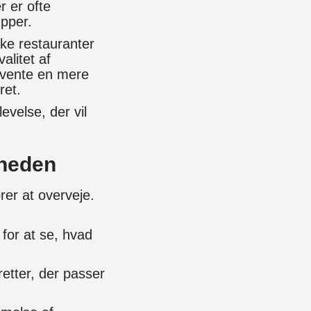
r er ofte
upper.
ske restauranter
alitet af
rvente en mere
ret.
evelse, der vil
rheden
rer at overveje.
 for at se, hvad
retter, der passer