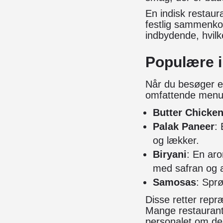
En indisk restaur
festlig sammenko
indbydende, hvilk
Populære i
Når du besøger e
omfattende menuko
Butter Chicke
Palak Paneer
:
og lækker.
Biryani
: En aro
med safran og a
Samosas
: Sprø
Disse retter repr
Mange restaurante
personalet om de