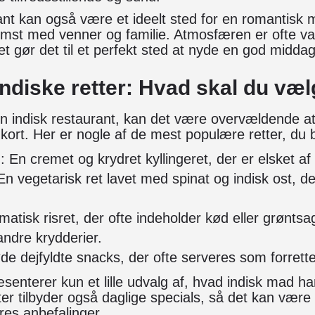
ant kan også være et ideelt sted for en romantisk 
mst med venner og familie. Atmosfæren er ofte v
et gør det til et perfekt sted at nyde en god middag
ndiske retter: Hvad skal du væ
n indisk restaurant, kan det være overvældende at
rt. Her er nogle af de mest populære retter, du 
n
: En cremet og krydret kyllingeret, der er elsket a
 En vegetarisk ret lavet med spinat og indisk ost, d
matisk risret, der ofte indeholder kød eller grøntsa
ndre krydderier.
de dejfyldte snacks, der ofte serveres som forrette
æsenterer kun et lille udvalg af, hvad indisk mad ha
r tilbyder også daglige specials, så det kan være
res anbefalinger.