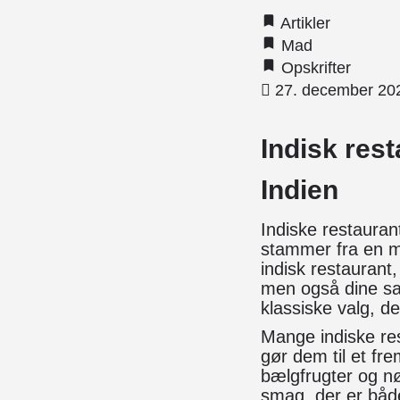
Artikler
Mad
Opskrifter
27. december 20
Indisk res
Indien
Indiske restauran
stammer fra en m
indisk restaurant,
men også dine san
klassiske valg, d
Mange indiske res
gør dem til et fr
bælgfrugter og nø
smag, der er både