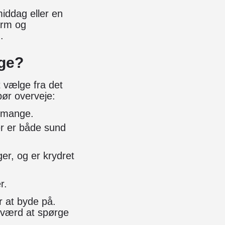
middag eller en
arm og
.
lge?
 vælge fra det
bør overveje:
f mange.
er er både sund
ger, og er krydret
r.
r at byde på.
 værd at spørge