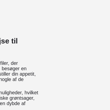
se til
iler, der
u besøger en
iller din appetit,
nogle af de
uligheder, hvilket
riske grøntsager,
 en dybde af