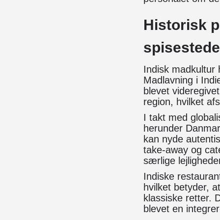
Historisk 
spisestede
Indisk madkultur h
Madlavning i Indie
blevet videregivet
region, hvilket af
I takt med global
herunder Danmark.
kan nyde autentis
take-away og cate
særlige lejlighede
Indiske restauran
hvilket betyder, a
klassiske retter.
blevet en integre