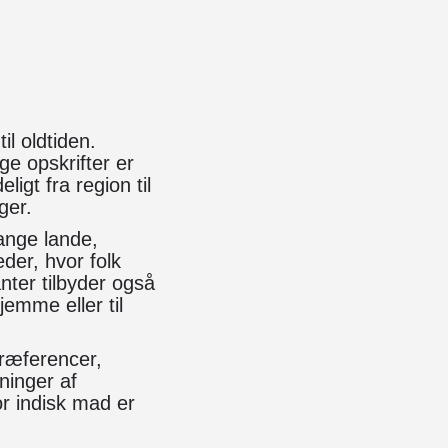
il oldtiden.
ge opskrifter er
igt fra region til
ger.
mange lande,
der, hvor folk
nter tilbyder også
emme eller til
præferencer,
ninger af
or indisk mad er