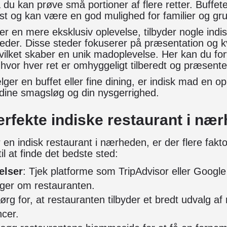
 du kan prøve små portioner af flere retter. Buffete
ost og kan være en god mulighed for familier og gr
r en mere eksklusiv oplevelse, tilbyder nogle indi
heder. Disse steder fokuserer på præsentation og kv
vilket skaber en unik madoplevelse. Her kan du fo
hvor hver ret er omhyggeligt tilberedt og præsente
er en buffet eller fine dining, er indisk mad en opl
de dine smagsløg og din nysgerrighed.
erfekte indiske restaurant i næ
 en indisk restaurant i nærheden, er der flere fakto
til at finde det bedste sted:
elser
: Tjek platforme som TripAdvisor eller Google
ger om restauranten.
Sørg for, at restauranten tilbyder et bredt udvalg af 
ncer.