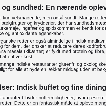
 og sundhed: En nærende ople
ke kun velsmagende, men også sundt. Mange retter
, bælgfrugter og krydderier, der har sundhedsmæss
urkemeje, ingefær og spidskommen er kendt for d
ke og antioxidante egenskaber.
ganske retter er også almindelige i indisk madlavni
valg for dem, der ønsker at reducere deres kødforb
ana masala (kikærter) er fyldt med protein og fibre
l af enhver kost.
mange indiske restauranter glutenfri og økologiske
uligt for alle at nyde en lækker middag uden at be
er: Indisk buffet og fine dinin
stauranter tilbyder buffetmuligheder, hvor gæster
 retter. Dette er en fantastisk måde at opleve man