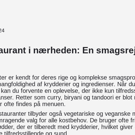
24
taurant i nærheden: En smagsrej
ter er kendt for deres rige og komplekse smagsprof
angfoldighed af krydderier og ingredienser. Når d
 kan du forvente en oplevelse, der ikke kun tilfredsst
ser. Retter som curry, biryani og tandoori er blot 
er ofte findes på menuen.
tauranter tilbyder også vegetariske og veganske m
emragende valg for alle kostbehov. De bruger ofte f
dder, der er tilberedt med krydderier, hvilket giver
 tilfredsstillende og sund.