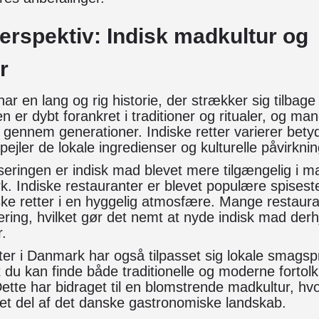
perspektiv: Indisk madkultur og
r
ar en lang og rig historie, der strækker sig tilbage t
n er dybt forankret i traditioner og ritualer, og man
 gennem generationer. Indiske retter varierer betydel
spejler de lokale ingredienser og kulturelle påvirknin
iseringen er indisk mad blevet mere tilgængelig i 
 Indiske restauranter er blevet populære spiseste
ke retter i en hyggelig atmosfære. Mange restaura
ring, hvilket gør det nemt at nyde indisk mad derhj
r.
ter i Danmark har også tilpasset sig lokale smags
t du kan finde både traditionelle og moderne fortolk
 Dette har bidraget til en blomstrende madkultur, hv
ret del af det danske gastronomiske landskab.