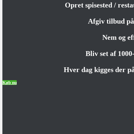
Opret spisested / rest
Afgiv tilbud på 
Nem og ef
Bliv set af 100
Hver dag kigges der på
Køb nu