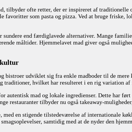
tilbyder ofte retter, der er inspireret af traditionelle 
nale favoritter som pasta og pizza. Ved at bruge friske, 
.
 er sundere end færdiglavede alternativer. Mange famil
nærende måltider. Hjemmelavet mad giver også mulighed f
dkultur
 og bistroer udviklet sig fra enkle madboder til de mere
traditioner, hvilket har resulteret i en rig variation af 
 for autentisk mad og lokale ingredienser. Dette har ført
e restauranter tilbyder nu også takeaway-muligheder,
ed en stigende tilstedeværelse af internationale køkke
e smagsoplevelser, samtidig med at de nyder den hjemme