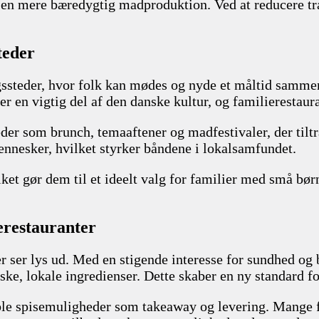
l en mere bæredygtig madproduktion. Ved at reducere tr
teder
gssteder, hvor folk kan mødes og nyde et måltid samme
er en vigtig del af den danske kultur, og familierestaur
der som brunch, temaaftener og madfestivaler, der tilt
ennesker, hvilket styrker båndene i lokalsamfundet.
lket gør dem til et ideelt valg for familier med små bø
erestauranter
ser lys ud. Med en stigende interesse for sundhed og b
ske, lokale ingredienser. Dette skaber en ny standard fo
ible spisemuligheder som takeaway og levering. Mange 