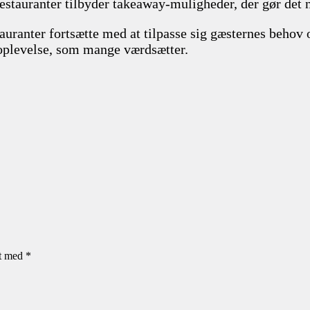
lere restauranter tilbyder takeaway-muligheder, der gør d
tauranter fortsætte med at tilpasse sig gæsternes behov
 oplevelse, som mange værdsætter.
et med
*