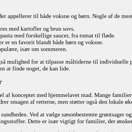
 der appellerer til både voksne og børn. Nogle af de mes
eres med kartofler og brun sovs.
asta med forskellige saucer, fra tomat til fløde.
r er en favorit blandt både børn og voksne.
 populære, især om sommeren.
så mulighed for at tilpasse måltiderne til individuelle
n at finde noget, de kan lide.
r
l del af konceptet med hjemmelavet mad. Mange familier
bedrer smagen af retterne, men støtter også den lokale ø
å sundheden. Ved at vælge sæsonbestemte grøntsager og 
ngsstoffer. Dette er især vigtigt for familier, der ønsk