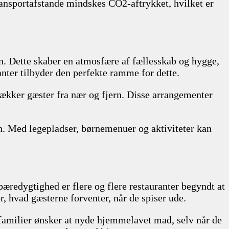
ansportafstande mindskes CO2-aftrykket, hvilket er
n. Dette skaber en atmosfære af fællesskab og hygge,
anter tilbyder den perfekte ramme for dette.
rækker gæster fra nær og fjern. Disse arrangementer
rn. Med legepladser, børnemenuer og aktiviteter kan
æredygtighed er flere og flere restauranter begyndt at
r, hvad gæsterne forventer, når de spiser ude.
familier ønsker at nyde hjemmelavet mad, selv når de