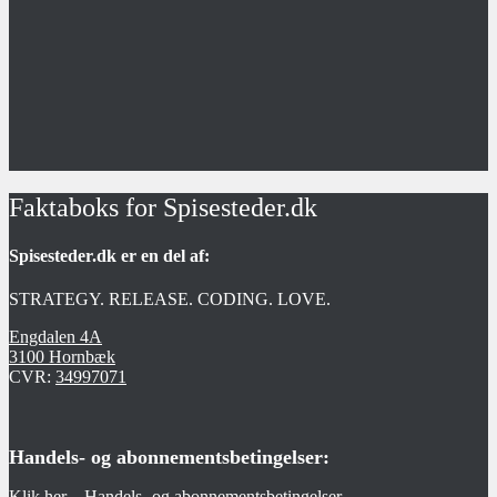
Faktaboks for Spisesteder.dk
Spisesteder.dk er en del af:
STRATEGY. RELEASE. CODING. LOVE.
Engdalen 4A
3100 Hornbæk
CVR:
34997071
Handels- og abonnementsbetingelser:
Klik her – Handels- og abonnementsbetingelser