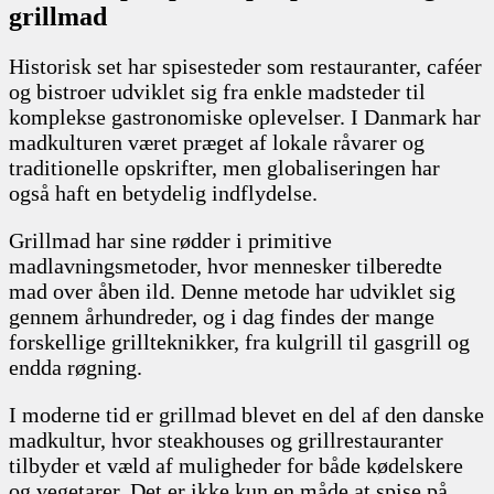
grillmad
Historisk set har spisesteder som restauranter, caféer
og bistroer udviklet sig fra enkle madsteder til
komplekse gastronomiske oplevelser. I Danmark har
madkulturen været præget af lokale råvarer og
traditionelle opskrifter, men globaliseringen har
også haft en betydelig indflydelse.
Grillmad har sine rødder i primitive
madlavningsmetoder, hvor mennesker tilberedte
mad over åben ild. Denne metode har udviklet sig
gennem århundreder, og i dag findes der mange
forskellige grillteknikker, fra kulgrill til gasgrill og
endda røgning.
I moderne tid er grillmad blevet en del af den danske
madkultur, hvor steakhouses og grillrestauranter
tilbyder et væld af muligheder for både kødelskere
og vegetarer. Det er ikke kun en måde at spise på,