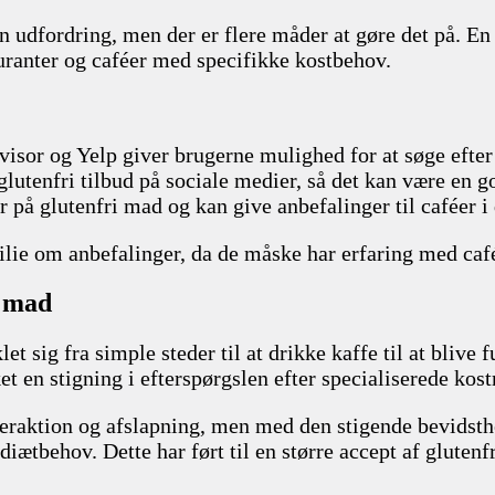
en udfordring, men der er flere måder at gøre det på. En
tauranter og caféer med specifikke kostbehov.
visor og Yelp giver brugerne mulighed for at søge efter
utenfri tilbud på sociale medier, så det kan være en go
 på glutenfri mad og kan give anbefalinger til caféer i
ie om anbefalinger, da de måske har erfaring med caféer
i mad
et sig fra simple steder til at drikke kaffe til at blive
et en stigning i efterspørgslen efter specialiserede ko
 interaktion og afslapning, men med den stigende bevids
ætbehov. Dette har ført til en større accept af glutenfr