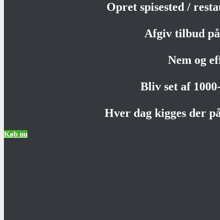
Opret spisested / rest
Afgiv tilbud på 
Nem og ef
Bliv set af 100
Hver dag kigges der på
Køb nu