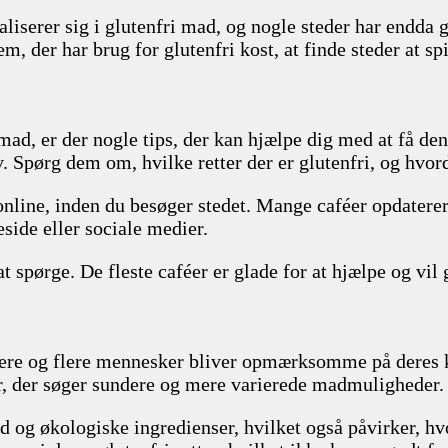
ialiserer sig i glutenfri mad, og nogle steder har endda 
, der har brug for glutenfri kost, at finde steder at spi
mad, er der nogle tips, der kan hjælpe dig med at få den 
Spørg dem om, hvilke retter der er glutenfri, og hvord
online, inden du besøger stedet. Mange caféer opdatere
ide eller sociale medier.
at spørge. De fleste caféer er glade for at hjælpe og vil
flere og flere mennesker bliver opmærksomme på deres k
der, der søger sundere og mere varierede madmuligheder.
d og økologiske ingredienser, hvilket også påvirker, h