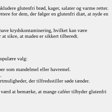
kludere glutenfri brød, kager, salater og varme retter.
ettere for dem, der følger en glutenfri diæt, at nyde en
an have krydskontaminering, hvilket kan være
at sikre, at maden er sikkert tilberedt.
populære valg:
typer som mandelmel eller havremel.
.
rtmuligheder, der tilfredsstiller søde tænder.
 værd at bemærke, at mange caféer tilbyder glutenfri