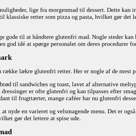
muligheder, lige fra morgenmad til dessert. Dette kan in
til klassiske retter som pizza og pasta, hvilket gør det l
lige gode til at håndtere glutenfri mad. Nogle steder k
en god idé at spørge personalet om deres procedurer for 
mark
 række lækre glutenfri retter. Her er nogle af de mest 
 brød til sandwiches og toast, lavet af alternative mel
dressinger er ofte glutenfri og kan tilpasses efter smag
ant til frugttærter, mange caféer har nu glutenfri desse
n, at nyde en varieret og velsmagende menu. Det er også
ilket gør det lettere at spise ude.
 mad