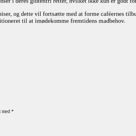
ser i deres glutenfri retter, hvilket ikke kun er godt f
ser, og dette vil fortsætte med at forme caféernes tilb
sitioneret til at imødekomme fremtidens madbehov.
et med
*