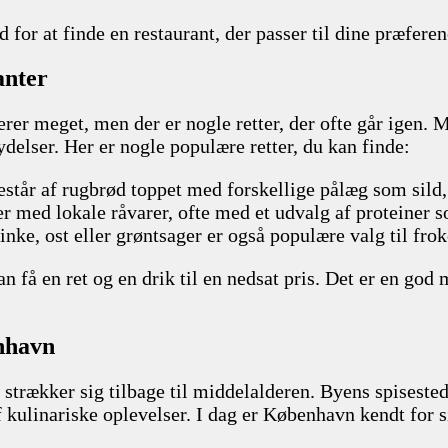
 for at finde en restaurant, der passer til dine præfere
anter
er meget, men der er nogle retter, der ofte går igen. M
delser. Her er nogle populære retter, du kan finde:
estår af rugbrød toppet med forskellige pålæg som sild, 
er med lokale råvarer, ofte med et udvalg af proteiner s
ke, ost eller grøntsager er også populære valg til frok
n få en ret og en drik til en nedsat pris. Det er en god
enhavn
strækker sig tilbage til middelalderen. Byens spisestede
af kulinariske oplevelser. I dag er København kendt for