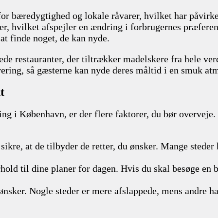
e for bæredygtighed og lokale råvarer, hvilket har påvir
ter, hvilket afspejler en ændring i forbrugernes præfere
 at finde noget, de kan nyde.
e restauranter, der tiltrækker madelskere fra hele verde
vering, så gæsterne kan nyde deres måltid i en smuk at
t
g i København, er der flere faktorer, du bør overveje. H
sikre, at de tilbyder de retter, du ønsker. Mange stede
orhold til dine planer for dagen. Hvis du skal besøge en
ønsker. Nogle steder er mere afslappede, mens andre h