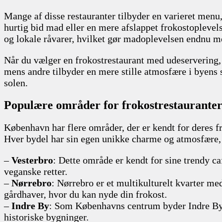
Mange af disse restauranter tilbyder en varieret menu, 
hurtig bid mad eller en mere afslappet frokostoplevel
og lokale råvarer, hvilket gør madoplevelsen endnu m
Når du vælger en frokostrestaurant med udeservering, 
mens andre tilbyder en mere stille atmosfære i byens s
solen.
Populære områder for frokostrestaurante
København har flere områder, der er kendt for deres 
Hver bydel har sin egen unikke charme og atmosfære, h
–
Vesterbro
: Dette område er kendt for sine trendy ca
veganske retter.
–
Nørrebro
: Nørrebro er et multikulturelt kvarter med
gårdhaver, hvor du kan nyde din frokost.
–
Indre By
: Som Københavns centrum byder Indre By p
historiske bygninger.