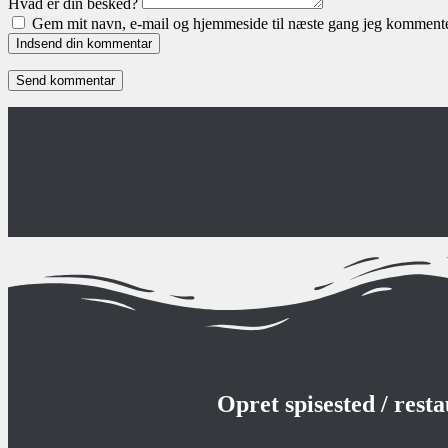
Hvad er din besked?
Gem mit navn, e-mail og hjemmeside til næste gang jeg kommente
Indsend din kommentar
Opret spisested / rest