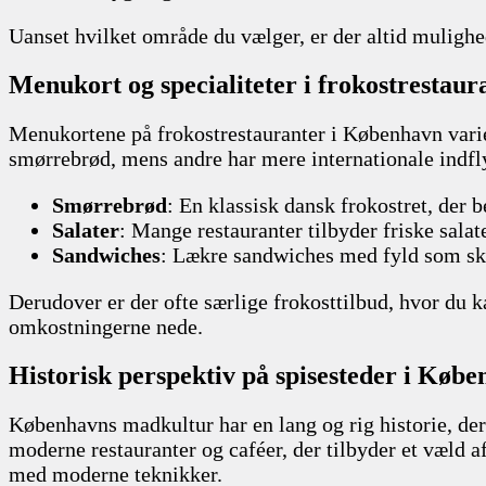
Uanset hvilket område du vælger, er der altid mulighed
Menukort og specialiteter i frokostrestaur
Menukortene på frokostrestauranter i København varier
smørrebrød, mens andre har mere internationale indfly
Smørrebrød
: En klassisk dansk frokostret, der b
Salater
: Mange restauranter tilbyder friske salat
Sandwiches
: Lækre sandwiches med fyld som skin
Derudover er der ofte særlige frokosttilbud, hvor du ka
omkostningerne nede.
Historisk perspektiv på spisesteder i Køb
Københavns madkultur har en lang og rig historie, der 
moderne restauranter og caféer, der tilbyder et væld 
med moderne teknikker.