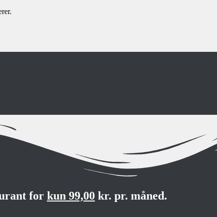
rer.
aurant for
kun 99,00
kr. pr. måned.