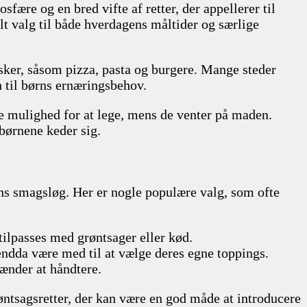
fære og en bred vifte af retter, der appellerer til
lt valg til både hverdagens måltider og særlige
lsker, såsom pizza, pasta og burgere. Mange steder
n til børns ernæringsbehov.
e mulighed for at lege, mens de venter på maden.
børnene keder sig.
ørns smagsløg. Her er nogle populære valg, som ofte
tilpasses med grøntsager eller kød.
endda være med til at vælge deres egne toppings.
hænder at håndtere.
øntsagsretter, der kan være en god måde at introducere