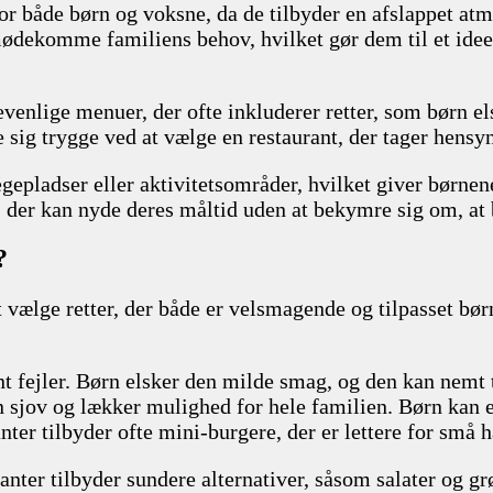
r både børn og voksne, da de tilbyder en afslappet atmos
imødekomme familiens behov, hvilket gør dem til et idee
evenlige menuer, der ofte inkluderer retter, som børn e
e sig trygge ved at vælge en restaurant, der tager hensy
epladser eller aktivitetsområder, hvilket giver børnen
, der kan nyde deres måltid uden at bekymre sig om, at 
?
at vælge retter, der både er velsmagende og tilpasset b
ent fejler. Børn elsker den milde smag, og den kan nemt 
n sjov og lækker mulighed for hele familien. Børn kan 
nter tilbyder ofte mini-burgere, der er lettere for små 
nter tilbyder sundere alternativer, såsom salater og gr