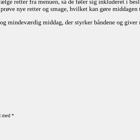
ælge retter fra menuen, så de føler sig inkluderet i bes
t prøve nye retter og smage, hvilket kan gøre middagen t
ig og mindeværdig middag, der styrker båndene og give
et med
*