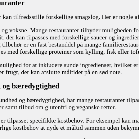
auranter
r kan tilfredsstille forskellige smagsløg. Her er nogle 
ørn og voksne. Mange restauranter tilbyder muligheden fo
rit, der kan tilpasses med forskellige saucer og ingredie
g tilbehør er en fast bestanddel på mange familierestaur
ses med forskellige proteiner som kylling, fisk eller tof
mulighed for at inkludere sunde ingredienser, hvilket e
r frugt, der kan afslutte måltidet på en sød note.
d og bæredygtighed
sundhed og bæredygtighed, har mange restauranter tilp
r samt tilbud om glutenfri og veganske retter.
 er tilpasset specifikke kostbehov. For eksempel kan man
 særlige kostbehov at nyde et måltid sammen uden bekymr