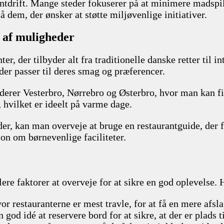
antdrift. Mange steder fokuserer på at minimere madspi
dem, der ønsker at støtte miljøvenlige initiativer.
 af muligheder
r, der tilbyder alt fra traditionelle danske retter til 
 der passer til deres smag og præferencer.
erer Vesterbro, Nørrebro og Østerbro, hvor man kan fin
 hvilket er ideelt på varme dage.
eder, kan man overveje at bruge en restaurantguide, de
on om børnevenlige faciliteter.
e faktorer at overveje for at sikre en god oplevelse. H
or restauranterne er mest travle, for at få en mere afsl
god idé at reservere bord for at sikre, at der er plads t