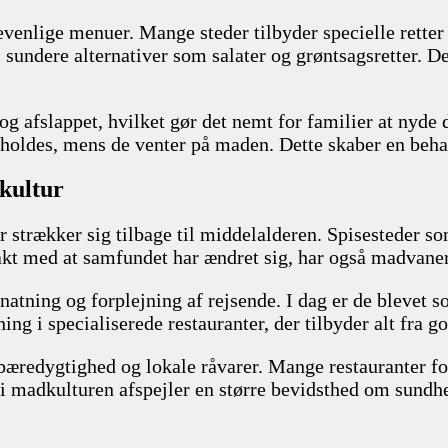
evenlige menuer. Mange steder tilbyder specielle retter
l sundere alternativer som salater og grøntsagsretter. De
g afslappet, hvilket gør det nemt for familier at nyde
erholdes, mens de venter på maden. Dette skaber en beh
dkultur
 strækker sig tilbage til middelalderen. Spisesteder som
 takt med at samfundet har ændret sig, har også madvaner
natning og forplejning af rejsende. I dag er de blevet 
ning i specialiserede restauranter, der tilbyder alt fra g
 bæredygtighed og lokale råvarer. Mange restauranter fok
 i madkulturen afspejler en større bevidsthed om sundh