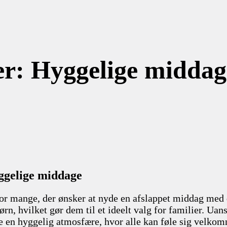
r: Hyggelige middage
yggelige middage
for mange, der ønsker at nyde en afslappet middag med 
 børn, hvilket gør dem til et ideelt valg for familier. U
be en hyggelig atmosfære, hvor alle kan føle sig velkom