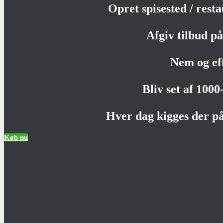
Opret spisested / rest
Afgiv tilbud på 
Nem og ef
Bliv set af 100
Hver dag kigges der på
Køb nu