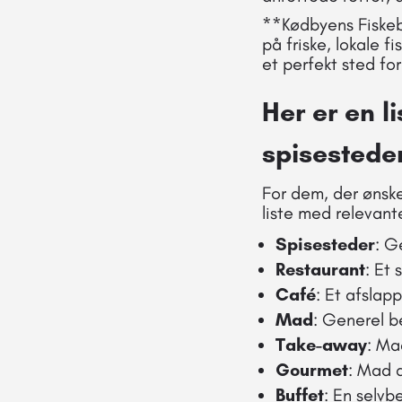
**Kødbyens Fiskeb
på friske, lokale f
et perfekt sted for
Her er en l
spisestede
For dem, der ønske
liste med relevant
Spisesteder
: G
Restaurant
: Et 
Café
: Et afslap
Mad
: Generel b
Take-away
: Ma
Gourmet
: Mad a
Buffet
: En selvb