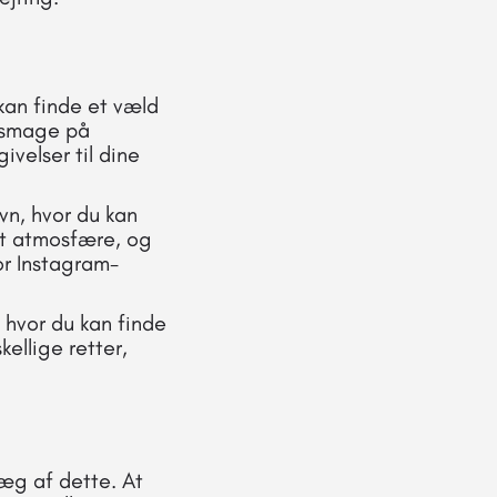
kan finde et væld
t smage på
ivelser til dine
n, hvor du kan
et atmosfære, og
or Instagram-
hvor du kan finde
ellige retter,
æg af dette. At