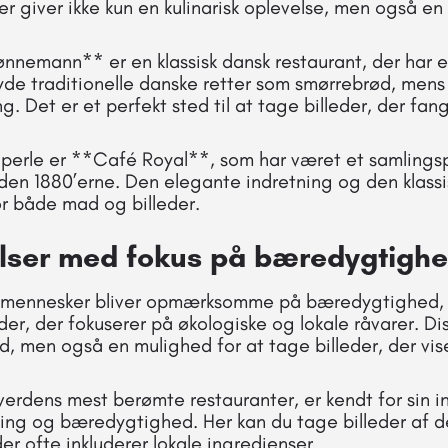
r giver ikke kun en kulinarisk oplevelse, men også en 
nemann** er en klassisk dansk restaurant, der har e
yde traditionelle danske retter som smørrebrød, men
ng. Det er et perfekt sted til at tage billeder, der fa
 perle er **Café Royal**, som har været et samlingsp
siden 1880’erne. Den elegante indretning og den klas
for både mad og billeder.
ser med fokus på bæredygtigh
re mennesker bliver opmærksomme på bæredygtighed, 
der, der fokuserer på økologiske og lokale råvarer. Di
d, men også en mulighed for at tage billeder, der viser
rdens mest berømte restauranter, er kendt for sin i
ning og bæredygtighed. Her kan du tage billeder af d
er ofte inkluderer lokale ingredienser.