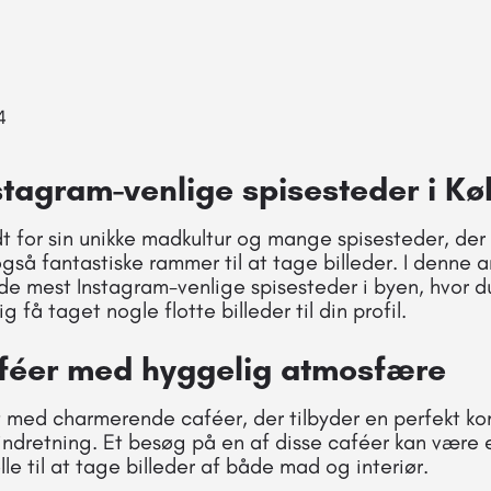
4
stagram-venlige spisesteder i K
 for sin unikke madkultur og mange spisesteder, der i
å fantastiske rammer til at tage billeder. I denne arti
 de mest Instagram-venlige spisesteder i byen, hvor 
få taget nogle flotte billeder til din profil.
féer med hyggelig atmosfære
t med charmerende caféer, der tilbyder en perfekt k
indretning. Et besøg på en af disse caféer kan være e
lle til at tage billeder af både mad og interiør.