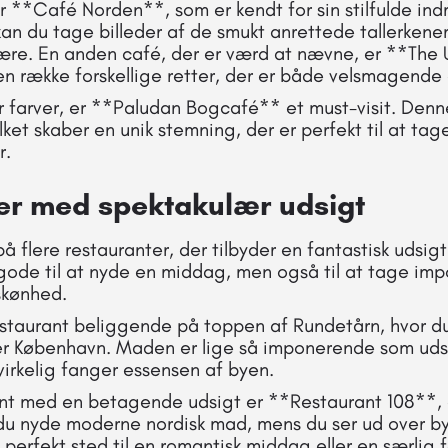
 **Café Norden**, som er kendt for sin stilfulde ind
kan du tage billeder af de smukt anrettede tallerkene
re. En anden café, der er værd at nævne, er **The 
en række forskellige retter, der er både velsmagende
er farver, er **Paludan Bogcafé** et must-visit. Den
ket skaber en unik stemning, der er perfekt til at tag
r.
er med spektakulær udsigt
 flere restauranter, der tilbyder en fantastisk udsigt
 gode til at nyde en middag, men også til at tage imp
skønhed.
estaurant beliggende på toppen af Rundetårn, hvor d
er København. Maden er lige så imponerende som uds
 virkelig fanger essensen af byen.
nt med en betagende udsigt er **Restaurant 108**, d
du nyde moderne nordisk mad, mens du ser ud over by
t perfekt sted til en romantisk middag eller en særlig f