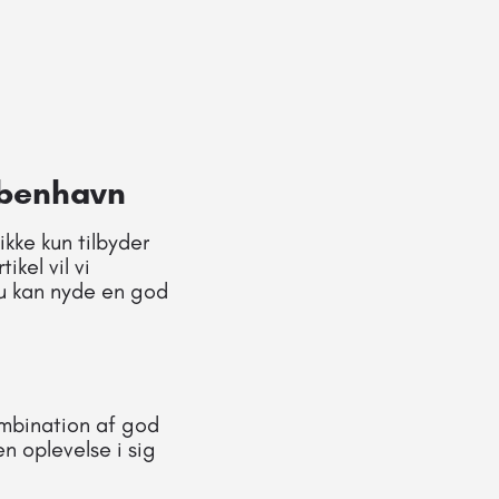
øbenhavn
kke kun tilbyder
kel vil vi
du kan nyde en god
ombination af god
n oplevelse i sig