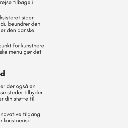
rejse tilbage i
ksisteret siden
s du beundrer den
nger den danske
unkt for kunstnere
siske menu gør det
ed
er der også en
sse steder tilbyder
 din støtte til
nnovative tilgang
e kunstnerisk