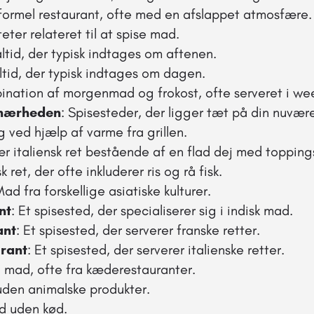
, uformel restaurant, ofte med en afslappet atmosfære.
iteter relateret til at spise mad.
ltid, der typisk indtages om aftenen.
ltid, der typisk indtages om dagen.
bination af morgenmad og frokost, ofte serveret i w
 nærheden
: Spisesteder, der ligger tæt på din nuvær
 ved hjælp af varme fra grillen.
ær italiensk ret bestående af en flad dej med topping
k ret, der ofte inkluderer ris og rå fisk.
Mad fra forskellige asiatiske kulturer.
nt
: Et spisested, der specialiserer sig i indisk mad.
ant
: Et spisested, der serverer franske retter.
urant
: Et spisested, der serverer italienske retter.
g mad, ofte fra kæderestauranter.
uden animalske produkter.
d uden kød.