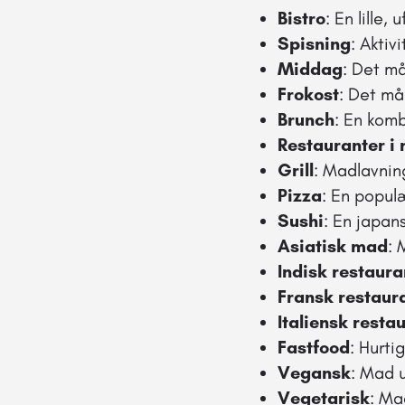
Bistro
: En lille
Spisning
: Aktiv
Middag
: Det må
Frokost
: Det må
Brunch
: En kom
Restauranter i
Grill
: Madlavning
Pizza
: En popul
Sushi
: En japans
Asiatisk mad
: 
Indisk restaura
Fransk restaur
Italiensk resta
Fastfood
: Hurti
Vegansk
: Mad 
Vegetarisk
: Ma