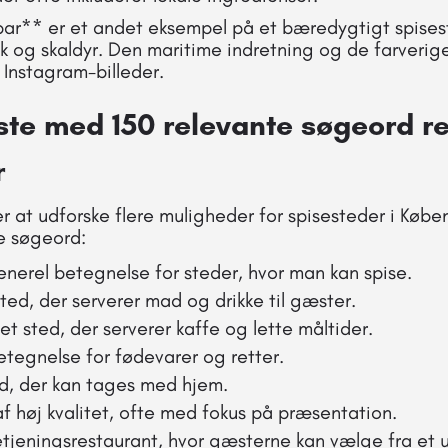
ar** er et andet eksempel på et bæredygtigt spisest
isk og skaldyr. Den maritime indretning og de farverige
 Instagram-billeder.
iste med 150 relevante søgeord rel
r
r at udforske flere muligheder for spisesteder i Købe
e søgeord:
enerel betegnelse for steder, hvor man kan spise.
sted, der serverer mad og drikke til gæster.
pet sted, der serverer kaffe og lette måltider.
etegnelse for fødevarer og retter.
d, der kan tages med hjem.
f høj kvalitet, ofte med fokus på præsentation.
etjeningsrestaurant, hvor gæsterne kan vælge fra et u