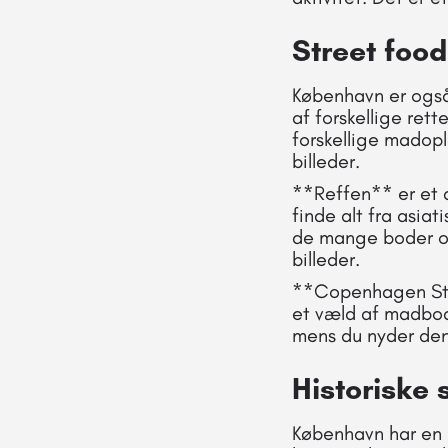
Street foo
København er også 
af forskellige rett
forskellige madopl
billeder.
**Reffen** er et 
finde alt fra asia
de mange boder og 
billeder.
**Copenhagen Stre
et væld af madbode
mens du nyder den
Historiske
København har en 