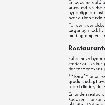
En populær café er
brunchretter. Her 
hyggelige atmosfæ
hvor du kan finde 
For dem, der elsk
bøger og mad, hvil
mad og omgivelse
Restaurant
København byder på
steder er ikke kun
der fanger byens 
**Torre** er en r
graders udsigt ov
tage billeder, der
En anden restaura
Kødbyen. Her kan 
aktivitet. Det er e