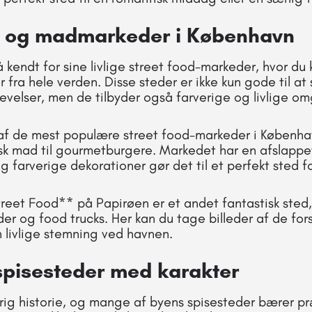
d og madmarkeder i København
kendt for sine livlige street food-markeder, hvor du 
er fra hele verden. Disse steder er ikke kun gode til a
evelser, men de tilbyder også farverige og livlige omg
af de mest populære street food-markeder i Københav
tisk mad til gourmetburgere. Markedet har en afslapp
farverige dekorationer gør det til et perfekt sted f
et Food** på Papirøen er et andet fantastisk sted, 
r og food trucks. Her kan du tage billeder af de forsk
 livlige stemning ved havnen.
 spisesteder med karakter
rig historie, og mange af byens spisesteder bærer pr