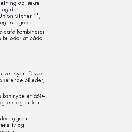
retning og lækre
r og den
Union Kitchen**,
 og fotogene.
ne café kombinerer
e billeder af både
 over byen. Disse
onerende billeder,
u kan nyde en 360-
igten, og du kan
er ligger i
ens liv og
ejring.