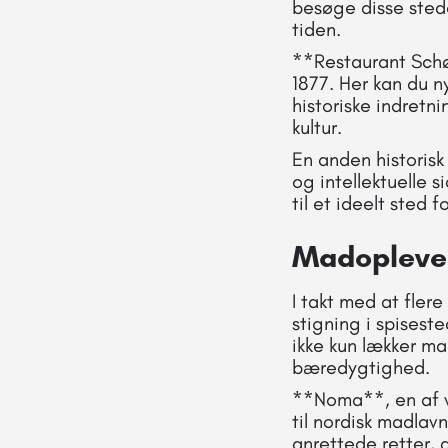
besøge disse stede
tiden.
**Restaurant Schøn
1877. Her kan du n
historiske indretni
kultur.
En anden historisk
og intellektuelle 
til et ideelt sted 
Madoplevel
I takt med at fle
stigning i spiseste
ikke kun lækker ma
bæredygtighed.
**Noma**, en af ve
til nordisk madlav
anrettede retter, d