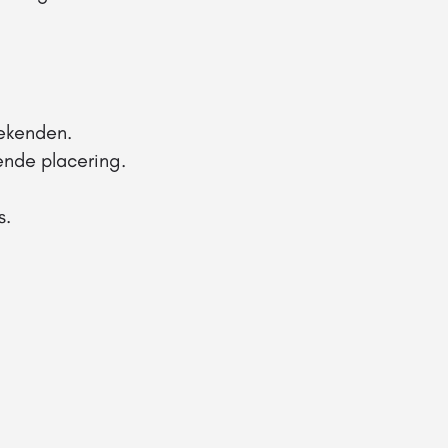
eekenden.
ende placering.
s.