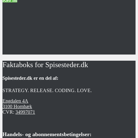
Køb nu
Faktaboks for Spisesteder.dk
Spisesteder.dk er en del af:
STRATEGY. RELEASE. CODING. LOVE.
Engdalen 4A
3100 Hornbæk
CVR:
34997071
Handels- og abonnementsbetingelser: