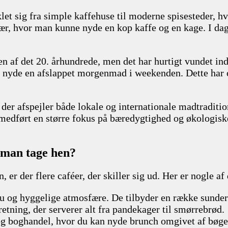
let sig fra simple kaffehuse til moderne spisesteder, hv
ær, hvor man kunne nyde en kop kaffe og en kage. I dag
n af det 20. århundrede, men det har hurtigt vundet i
t nyde en afslappet morgenmad i weekenden. Dette har ogs
 der afspejler både lokale og internationale madtraditio
edført en større fokus på bæredygtighed og økologiske i
 man tage hen?
 er der flere caféer, der skiller sig ud. Her er nogle af
 og hyggelige atmosfære. De tilbyder en række sundere 
retning, der serverer alt fra pandekager til smørrebrød.
og boghandel, hvor du kan nyde brunch omgivet af bøge