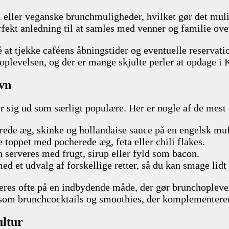
 eller veganske brunchmuligheder, hvilket gør det mulig
erfekt anledning til at samles med venner og familie o
at tjekke caféens åbningstider og eventuelle reservation
 oplevelsen, og der er mange skjulte perler at opdage i
vn
ler sig ud som særligt populære. Her er nogle af de mest
erede æg, skinke og hollandaise sauce på en engelsk muf
 toppet med pocherede æg, feta eller chili flakes.
n serveres med frugt, sirup eller fyld som bacon.
ed et udvalg af forskellige retter, så du kan smage lidt 
eres ofte på en indbydende måde, der gør brunchopleve
åsom brunchcocktails og smoothies, der komplementerer
ultur