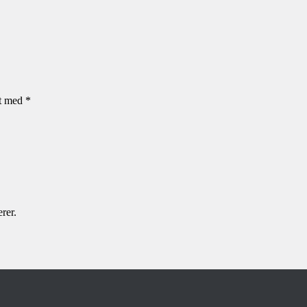
et med
*
rer.