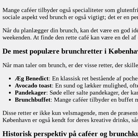
Mange caféer tilbyder også specialiteter som glutenfri
sociale aspekt ved brunch er også vigtigt; det er en p
Når du planlægger din brunch, kan det være en god idé 
weekenden. At finde den rette café kan være en del af
De mest populære brunchretter i Københa
Når man taler om brunch, er der visse retter, der skil
Æg Benedict
: En klassisk ret bestående af poch
Avocado toast
: En sund og lækker mulighed, ofte
Pandekager
: Søde eller salte pandekager, der ka
Brunchbuffet
: Mange caféer tilbyder en buffet m
Disse retter er ikke kun velsmagende, men de præsent
København er også kendt for deres kreative drinks, s
Historisk perspektiv på caféer og brunchk