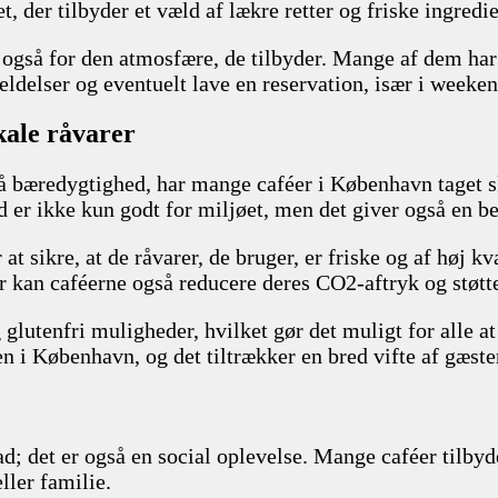
, der tilbyder et væld af lækre retter og friske ingredie
også for den atmosfære, de tilbyder. Mange af dem har u
ldelser og eventuelt lave en reservation, især i weeke
kale råvarer
bæredygtighed, har mange caféer i København taget skri
 er ikke kun godt for miljøet, men det giver også en b
sikre, at de råvarer, de bruger, er friske og af høj kva
r kan caféerne også reducere deres CO2-aftryk og støtte
lutenfri muligheder, hvilket gør det muligt for alle a
n i København, og det tiltrækker en bred vifte af gæste
d; det er også en social oplevelse. Mange caféer tilb
ller familie.