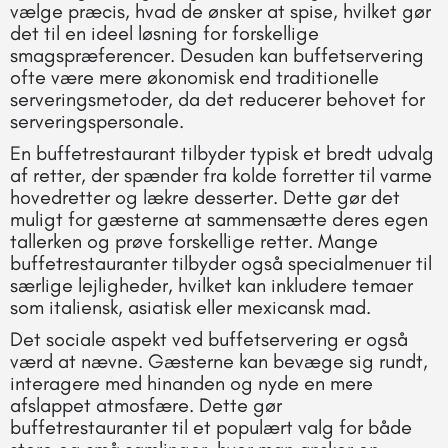
vælge præcis, hvad de ønsker at spise, hvilket gør
det til en ideel løsning for forskellige
smagspræferencer. Desuden kan buffetservering
ofte være mere økonomisk end traditionelle
serveringsmetoder, da det reducerer behovet for
serveringspersonale.
En buffetrestaurant tilbyder typisk et bredt udvalg
af retter, der spænder fra kolde forretter til varme
hovedretter og lækre desserter. Dette gør det
muligt for gæsterne at sammensætte deres egen
tallerken og prøve forskellige retter. Mange
buffetrestauranter tilbyder også specialmenuer til
særlige lejligheder, hvilket kan inkludere temaer
som italiensk, asiatisk eller mexicansk mad.
Det sociale aspekt ved buffetservering er også
værd at nævne. Gæsterne kan bevæge sig rundt,
interagere med hinanden og nyde en mere
afslappet atmosfære. Dette gør
buffetrestauranter til et populært valg for både