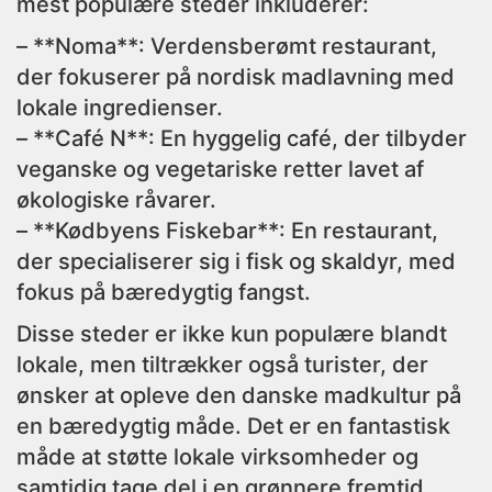
mest populære steder inkluderer:
– **Noma**: Verdensberømt restaurant,
der fokuserer på nordisk madlavning med
lokale ingredienser.
– **Café N**: En hyggelig café, der tilbyder
veganske og vegetariske retter lavet af
økologiske råvarer.
– **Kødbyens Fiskebar**: En restaurant,
der specialiserer sig i fisk og skaldyr, med
fokus på bæredygtig fangst.
Disse steder er ikke kun populære blandt
lokale, men tiltrækker også turister, der
ønsker at opleve den danske madkultur på
en bæredygtig måde. Det er en fantastisk
måde at støtte lokale virksomheder og
samtidig tage del i en grønnere fremtid.