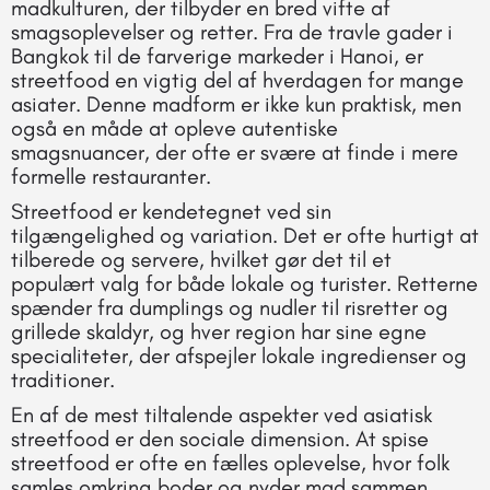
madkulturen, der tilbyder en bred vifte af
smagsoplevelser og retter. Fra de travle gader i
Bangkok til de farverige markeder i Hanoi, er
streetfood en vigtig del af hverdagen for mange
asiater. Denne madform er ikke kun praktisk, men
også en måde at opleve autentiske
smagsnuancer, der ofte er svære at finde i mere
formelle restauranter.
Streetfood er kendetegnet ved sin
tilgængelighed og variation. Det er ofte hurtigt at
tilberede og servere, hvilket gør det til et
populært valg for både lokale og turister. Retterne
spænder fra dumplings og nudler til risretter og
grillede skaldyr, og hver region har sine egne
specialiteter, der afspejler lokale ingredienser og
traditioner.
En af de mest tiltalende aspekter ved asiatisk
streetfood er den sociale dimension. At spise
streetfood er ofte en fælles oplevelse, hvor folk
samles omkring boder og nyder mad sammen.