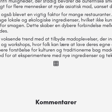
nfri muligheder, der stadig bevarer de autentiske sm
gt for flere mennesker at nyde asiatisk mad, uanset 
gså blevet en vigtig faktor for mange restauranter.
uge lokale og økologiske ingredienser, hvilket ikke kun
 for smagen. Dette skaber en dybere forbindelse me
des.
 voksende trend med at tilbyde madoplevelser, der in
og workshops, hvor folk kan lære at lave deres egne a
bere forståelse for kulturen og traditionerne bag ma
ed for at eksperimentere med nye ingredienser og tek
Kommentarer