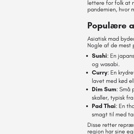
lettere for folk a
pandemien, hvor m
Populære as
Asiatisk mad byder 
Nogle af de mest p
Sushi
: En japan
og wasabi.
Curry
: En krydre
lavet med kød el
Dim Sum
: Små p
skaller, typisk fr
Pad Thai
: En th
smagt til med ta
Disse retter repræ
region har sine eg