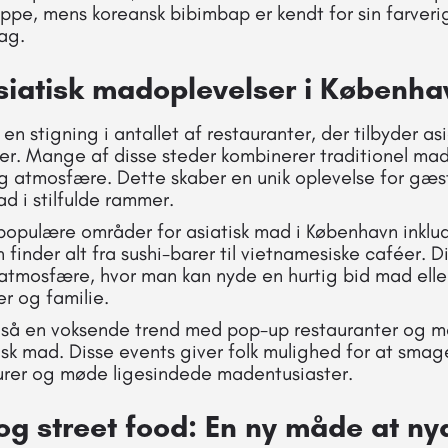
ppe, mens koreansk bibimbap er kendt for sin farver
ag.
iatisk madoplevelser i Københa
n stigning i antallet af restauranter, der tilbyder as
r. Mange af disse steder kombinerer traditionel ma
 atmosfære. Dette skaber en unik oplevelse for gæst
ad i stilfulde rammer.
populære områder for asiatisk mad i København inklu
finder alt fra sushi-barer til vietnamesiske caféer. D
 atmosfære, hvor man kan nyde en hurtig bid mad ell
 og familie.
så en voksende trend med pop-up restauranter og ma
isk mad. Disse events giver folk mulighed for at smage
lturer og møde ligesindede madentusiaster.
g street food: En ny måde at nyd