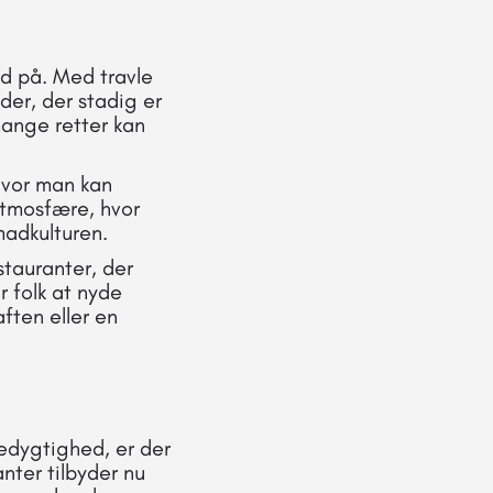
ad på. Med travle
der, der stadig er
mange retter kan
hvor man kan
 atmosfære, hvor
madkulturen.
tauranter, der
r folk at nyde
aften eller en
edygtighed, er der
nter tilbyder nu