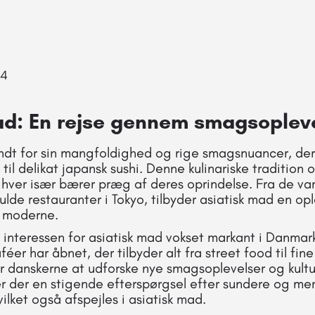
24
ad: En rejse gennem smagsoplev
endt for sin mangfoldighed og rige smagsnuancer, de
y til delikat japansk sushi. Denne kulinariske tradition
er hver især bærer præg af deres oprindelse. Fra de v
fulde restauranter i Tokyo, tilbyder asiatisk mad en opl
g moderne.
r interessen for asiatisk mad vokset markant i Danma
éer har åbnet, der tilbyder alt fra street food til fin
or danskerne at udforske nye smagsoplevelser og kul
 der en stigende efterspørgsel efter sundere og m
lket også afspejles i asiatisk mad.