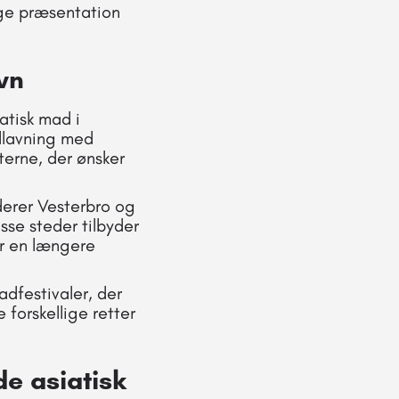
ige præsentation
vn
iatisk mad i
dlavning med
erne, der ønsker
derer Vesterbro og
isse steder tilbyder
er en længere
dfestivaler, der
 forskellige retter
e asiatisk