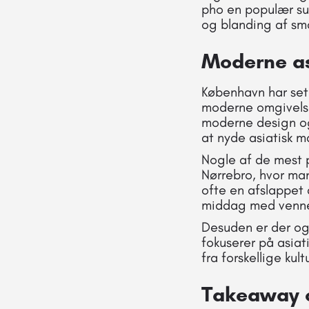
pho en populær su
og blanding af sm
Moderne as
København har set e
moderne omgivelse
moderne design og
at nyde asiatisk m
Nogle af de mest 
Nørrebro, hvor man 
ofte en afslappet
middag med venner
Desuden er der og
fokuserer på asiat
fra forskellige ku
Takeaway o