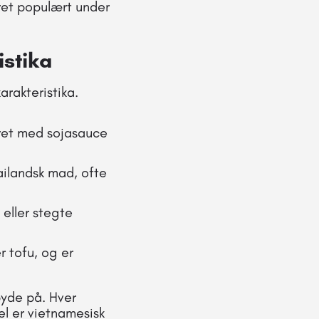
æret populært under
istika
arakteristika.
eret med sojasauce
hailandsk mad, ofte
 eller stegte
er tofu, og er
byde på. Hver
el er vietnamesisk