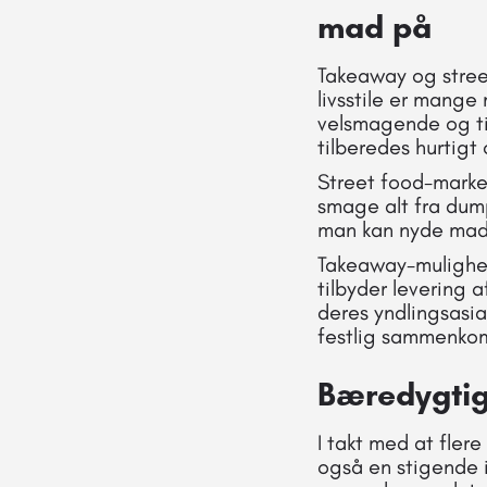
mad på
Takeaway og street
livsstile er mange
velsmagende og til
tilberedes hurtigt
Street food-marked
smage alt fra dump
man kan nyde mad f
Takeaway-mulighed
tilbyder levering 
deres yndlingsasiat
festlig sammenkom
Bæredygtig
I takt med at fle
også en stigende i