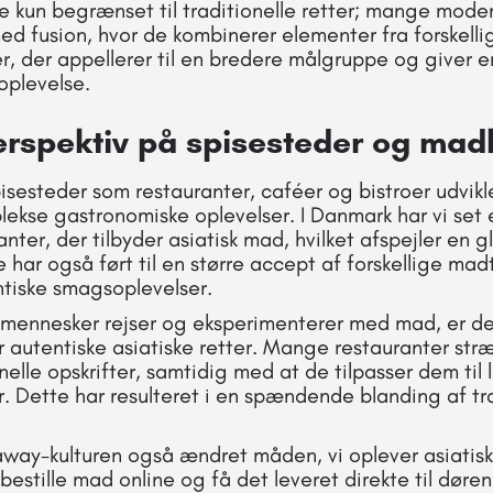
ke kun begrænset til traditionelle retter; mange mode
d fusion, hvor de kombinerer elementer fra forskelli
er, der appellerer til en bredere målgruppe og giver e
oplevelse.
erspektiv på spisesteder og mad
pisesteder som restauranter, caféer og bistroer udvikle
ekse gastronomiske oplevelser. I Danmark har vi set e
anter, der tilbyder asiatisk mad, hvilket afspejler en g
 har også ført til en større accept af forskellige mad
ntiske smagsoplevelser.
e mennesker rejser og eksperimenterer med mad, er d
r autentiske asiatiske retter. Mange restauranter str
elle opskrifter, samtidig med at de tilpasser dem til 
 Dette har resulteret i en spændende blanding af tr
way-kulturen også ændret måden, vi oplever asiatis
estille mad online og få det leveret direkte til døren