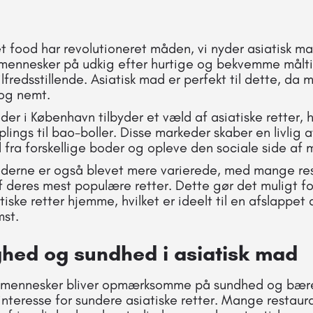
 food har revolutioneret måden, vi nyder asiatisk m
 mennesker på udkig efter hurtige og bekvemme målti
fredsstillende. Asiatisk mad er perfekt til dette, da 
 og nemt.
er i København tilbyder et væld af asiatiske retter, 
lings til bao-boller. Disse markeder skaber en livlig
ra forskellige boder og opleve den sociale side af 
erne er også blevet mere varierede, med mange res
af deres mest populære retter. Dette gør det muligt fo
iske retter hjemme, hvilket er ideelt til en afslappet 
st.
hed og sundhed i asiatisk mad
re mennesker bliver opmærksomme på sundhed og bær
nteresse for sundere asiatiske retter. Mange restaura