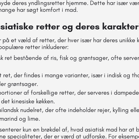
t nyde deres yndlingsretter hjemme. Dette har især v
ange har søgt komfort i mad.
iatiske retter og deres karakter
på et væld af retter, der hver især har deres unikke k
opulære retter inkluderer:
sk ret bestående af ris, fisk og grøntsager, ofte serv
t ret, der findes i mange varianter, især i indisk og t
ler grøntsager.
ortioner af forskellige retter, der serveres i dampede
a det kinesiske køkken.
ailandsk nudelret, der ofte indeholder rejer, kylling ell
marind og lime.
senterer kun en brøkdel af, hvad asiatisk mad har at 
ne specialiteter, der er værd at udforske. For eksemp