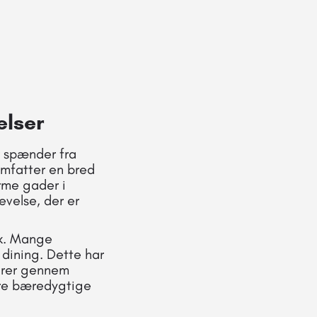
elser
r spænder fra
 omfatter en bred
arme gader i
evelse, der er
rk. Mange
e dining. Dette har
turer gennem
ere bæredygtige