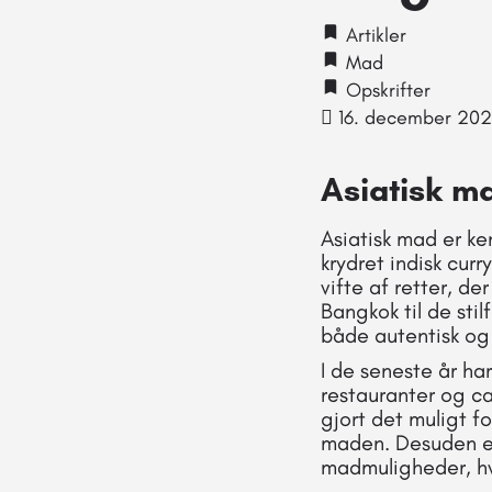
Artikler
Mad
Opskrifter
16. december 20
Asiatisk m
Asiatisk mad er k
krydret indisk curr
vifte af retter, d
Bangkok til de stil
både autentisk o
I de seneste år ha
restauranter og caf
gjort det muligt f
maden. Desuden er
madmuligheder, hvi