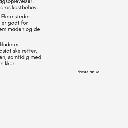
agsoplevelser.
deres kostbehov.
 Flere steder
 er godt for
llem maden og de
kluderer
siatiske retter.
den, samtidig med
nikker.
Næste artikel