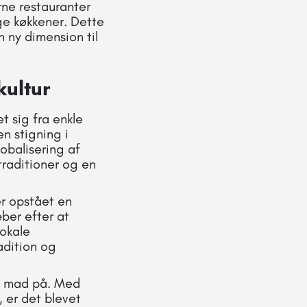
rne restauranter
ge køkkener. Dette
n ny dimension til
kultur
t sig fra enkle
n stigning i
lobalisering af
traditioner og en
er opstået en
æber efter at
lokale
adition og
k mad på. Med
, er det blevet