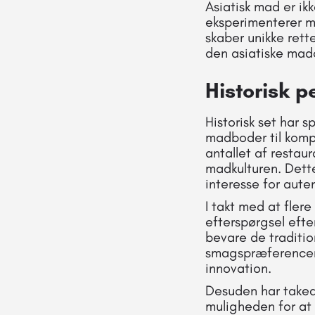
Asiatisk mad er ik
eksperimenterer me
skaber unikke rett
den asiatiske mad
Historisk p
Historisk set har s
madboder til kompl
antallet af restaur
madkulturen. Dette
interesse for aute
I takt med at fler
efterspørgsel efte
bevare de tradition
smagspræferencer.
innovation.
Desuden har takea
muligheden for at b