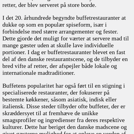
retter, der blev serveret på store borde.
I det 20. århundrede begyndte buffetrestauranter at
dukke op som en populær spiseform, især i
forbindelse med større arrangementer og fester.
Dette gjorde det muligt for værter at servere mad til
mange gæster uden at skulle lave individuelle
portioner. I dag er buffetrestauranter blevet en fast
del af den danske restaurantscene, og de tilbyder en
bred vifte af retter, der afspejler både lokale og
internationale madtraditioner.
Buffetens popularitet har også ført til en stigning i
specialiserede restauranter, der fokuserer på
bestemte køkkener, såsom asiatisk, indisk eller
italiensk. Disse steder tilbyder ofte buffeter, der er
skræddersyet til at fremhæve de unikke
smagsprofiler og ingredienser fra deres respektive
kulturer. Dette har beriget den danske madscene og
givet gæsterne mulighed for at opleve en verden af